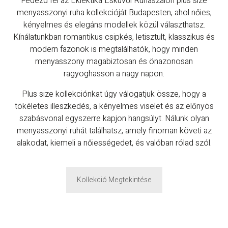
Fedezd fel az Eklektika Esküvői Ruhaszalon plus size
menyasszonyi ruha kollekcióját Budapesten, ahol nőies,
kényelmes és elegáns modellek közül választhatsz.
Kínálatunkban romantikus csipkés, letisztult, klasszikus és
modern fazonok is megtalálhatók, hogy minden
menyasszony magabiztosan és önazonosan
ragyoghasson a nagy napon.
Plus size kollekciónkat úgy válogatjuk össze, hogy a
tökéletes illeszkedés, a kényelmes viselet és az előnyös
szabásvonal egyszerre kapjon hangsúlyt. Nálunk olyan
menyasszonyi ruhát találhatsz, amely finoman követi az
alakodat, kiemeli a nőiességedet, és valóban rólad szól.
Kollekció Megtekintése