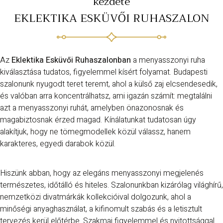
kezdete
EKLEKTIKA ESKÜVŐI RUHASZALON
Az
Eklektika Esküvői Ruhaszalonban
a menyasszonyi ruha
kiválasztása tudatos, figyelemmel kísért folyamat. Budapesti
szalonunk nyugodt teret teremt, ahol a külső zaj elcsendesedik,
és valóban arra koncentrálhatsz, ami igazán számít: megtalálni
azt a menyasszonyi ruhát, amelyben önazonosnak és
magabiztosnak érzed magad. Kínálatunkat tudatosan úgy
alakítjuk, hogy ne tömegmodellek közül válassz, hanem
karakteres, egyedi darabok közül.
Hiszünk abban, hogy az elegáns menyasszonyi megjelenés
természetes, időtálló és hiteles. Szalonunkban kizárólag világhírű,
nemzetközi divatmárkák kollekcióival dolgozunk, ahol a
minőségi anyaghasználat, a kifinomult szabás és a letisztult
tervezés kerül előtérbe. Szakmai figyelemmel és nyitottsággal