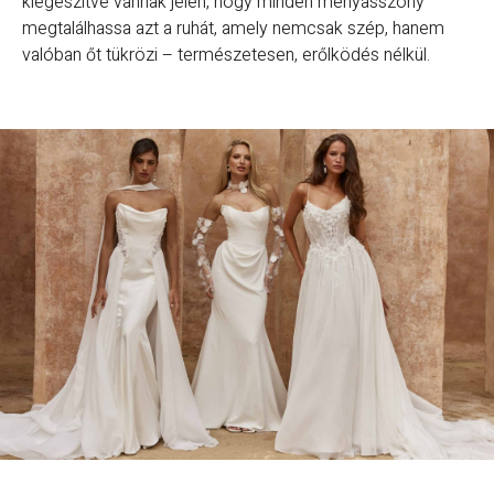
kiegészítve vannak jelen, hogy minden menyasszony
megtalálhassa azt a ruhát, amely nemcsak szép, hanem
valóban őt tükrözi – természetesen, erőlködés nélkül.