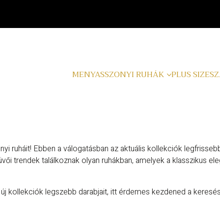
MENYASSZONYI RUHÁK
PLUS SIZE
SZ
i ruháit! Ebben a válogatásban az aktuális kollekciók legfrisseb
 trendek találkoznak olyan ruhákban, amelyek a klasszikus elega
új kollekciók legszebb darabjait, itt érdemes kezdened a keresés