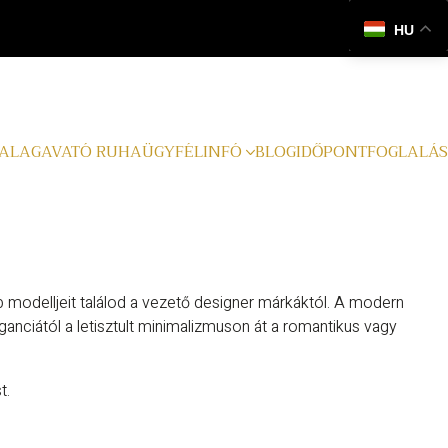
HU
ALAGAVATÓ RUHA
ÜGYFÉLINFÓ
BLOG
IDŐPONTFOGLALÁS
b modelljeit találod a vezető designer márkáktól. A modern
nciától a letisztult minimalizmuson át a romantikus vagy
t.