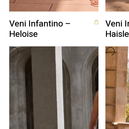
Veni Infantino –
Veni I
Heloise
Haisl