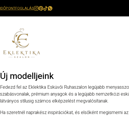
IDŐPONTFOGLALÁS
Új modelljeink
Fedezd fel az Eklektika Esküvői Ruhaszalon legújabb menyasszony
szabásvonalak, prémium anyagok és a legújabb nemzetközi esküvői
látványos stílusig számos elképzelést megvalósítanak.
Ha szeretnél naprakész inspirációkat, és elsőként megismerni az 