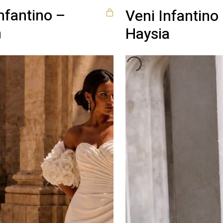
nfantino –
Veni Infantino
n
Haysia