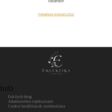
vásárlást!
TERMÉKEK BÖNGÉSZÉSE
Infó
Esküvői blog
Adatkezelési tájékoztató
Cookie beállítások módosítása