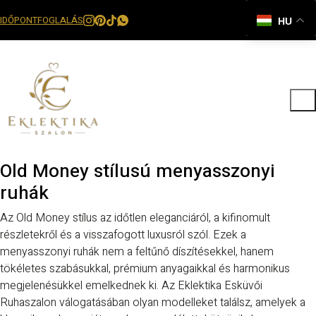
IDŐPONTFOGLALÁS
HU
Old Money stílusú menyasszonyi
ruhák
Az Old Money stílus az időtlen eleganciáról, a kifinomult
részletekről és a visszafogott luxusról szól. Ezek a
menyasszonyi ruhák nem a feltűnő díszítésekkel, hanem
tökéletes szabásukkal, prémium anyagaikkal és harmonikus
megjelenésükkel emelkednek ki. Az Eklektika Esküvői
Ruhaszalon válogatásában olyan modelleket találsz, amelyek a