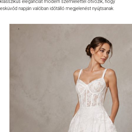
klasszikus eleganciát modern szemlélettel ötvözik, hogy
esküvőd napján valóban időtálló megjelenést nyújtsanak.