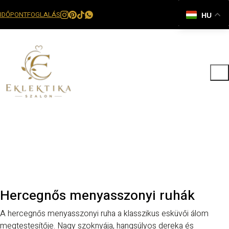
IDŐPONTFOGLALÁS
HU
Hercegnős menyasszonyi ruhák
A hercegnős menyasszonyi ruha a klasszikus esküvői álom
megtestesítője. Nagy szoknyája, hangsúlyos dereka és