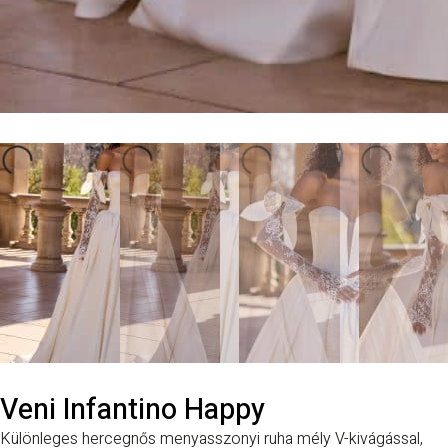
Veni Infantino Happy
Különleges hercegnős menyasszonyi ruha mély V-kivágással,