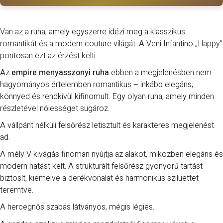
Van az a ruha, amely egyszerre idézi meg a klasszikus
romantikát és a modern couture világát. A
Veni Infantino
„Happy”
pontosan ezt az érzést kelti.
Az
empire menyasszonyi ruha
ebben a megjelenésben nem
hagyományos értelemben romantikus – inkább elegáns,
könnyed és rendkívül kifinomult. Egy olyan ruha, amely minden
részletével nőiességet sugároz.
A vállpánt nélküli felsőrész letisztult és karakteres megjelenést
ad.
A mély V-kivágás finoman nyújtja az alakot, miközben elegáns és
modern hatást kelt. A strukturált felsőrész gyönyörű tartást
biztosít, kiemelve a derékvonalat és harmonikus sziluettet
teremtve.
A hercegnős szabás látványos, mégis légies.