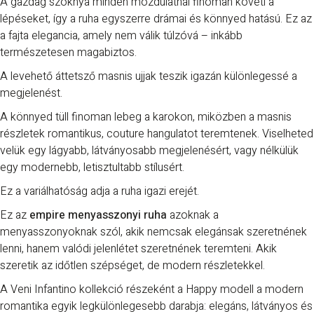
A gazdag szoknya minden mozdulatnál finoman követi a
lépéseket, így a ruha egyszerre drámai és könnyed hatású. Ez az
a fajta elegancia, amely nem válik túlzóvá – inkább
természetesen magabiztos.
A levehető áttetsző masnis ujjak teszik igazán különlegessé a
megjelenést.
A könnyed tüll finoman lebeg a karokon, miközben a masnis
részletek romantikus, couture hangulatot teremtenek. Viselheted
velük egy lágyabb, látványosabb megjelenésért, vagy nélkülük
egy modernebb, letisztultabb stílusért.
Ez a variálhatóság adja a ruha igazi erejét.
Ez az
empire menyasszonyi ruha
azoknak a
menyasszonyoknak szól, akik nemcsak elegánsak szeretnének
lenni, hanem valódi jelenlétet szeretnének teremteni. Akik
szeretik az időtlen szépséget, de modern részletekkel.
A
Veni Infantino
kollekció részeként a Happy modell a modern
romantika egyik legkülönlegesebb darabja: elegáns, látványos és