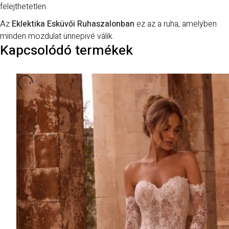
felejthetetlen.
Az
Eklektika Esküvői Ruhaszalonban
ez az a ruha, amelyben
minden mozdulat ünnepivé válik.
Kapcsolódó termékek