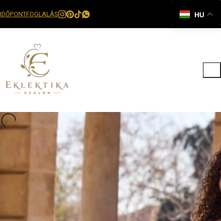
IDŐPONTFOGLALÁS
HU