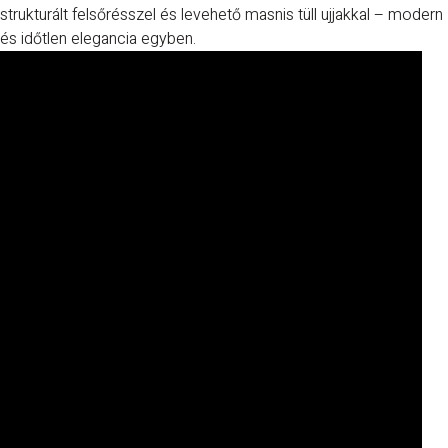
strukturált felsőrésszel és levehető masnis tüll ujjakkal – modern
és időtlen elegancia egyben.