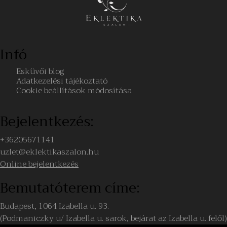
Infó
Esküvői blog
Adatkezelési tájékoztató
Cookie beállítások módosítása
Bejelentkezés:
+36205671141
uzlet@eklektikaszalon.hu
Online bejelentkezés
Bemutatóterem címe:
Budapest, 1064 Izabella u. 93.
(Podmaniczky u/ Izabella u. sarok, bejárat az Izabella u. felől)