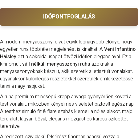
IDŐPONTFOGLALÁS
A modern menyasszonyi divat egyik legnagyobb előnye, hogy
egyetlen ruha többféle megjelenést is kínálhat. A
Veni Infantino
Haisley
ezt a sokoldalúságot ötvözi időtlen eleganciával. Ez a
kifinomult
váll nélküli menyasszonyi ruha
azoknak a
menyasszonyoknak készült, akik szeretik a letisztult vonalakat,
ugyanakkor különleges részletekkel szeretnék emlékezetessé
tenni a nagy napjukat.
A ruha prémium minőségű krepp anyaga gyönyörűen követi a
test vonalait, miközben kényelmes viseletet biztosít egész nap.
A testhez simuló fit & flare szabás kiemeli a nőies alakot, majd
térd alatt lágyan bővül, elegáns mozgást és karcsú sziluettet
teremtve.
A redőzött, szív alakú felsőrész finoman hangsúlyozza a