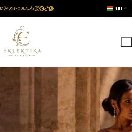
IDŐPONTFOGLALÁS
HU