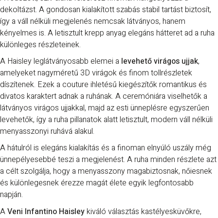
dekoltázst. A gondosan kialakított szabás stabil tartást biztosít,
így a váll nélküli megjelenés nemcsak látványos, hanem
kényelmes is. A letisztult krepp anyag elegáns hátteret ad a ruha
különleges részleteinek.
A Haisley leglátványosabb elemei a
levehető virágos ujjak
,
amelyeket nagyméretű 3D virágok és finom tollrészletek
díszítenek. Ezek a couture ihletésű kiegészítők romantikus és
divatos karaktert adnak a ruhának. A ceremóniára viselhetők a
látványos virágos ujjakkal, majd az esti ünneplésre egyszerűen
levehetők, így a ruha pillanatok alatt letisztult, modern váll nélküli
menyasszonyi ruhává alakul.
A hátulról is elegáns kialakítás és a finoman elnyúló uszály még
ünnepélyesebbé teszi a megjelenést. A ruha minden részlete azt
a célt szolgálja, hogy a menyasszony magabiztosnak, nőiesnek
és különlegesnek érezze magát élete egyik legfontosabb
napján.
A
Veni Infantino Haisley
kiváló választás kastélyesküvőkre,