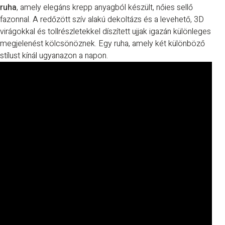
ruha
, amely elegáns krepp anyagból készült, nőies sellő
fazonnal. A redőzött szív alakú dekoltázs és a levehető, 3D
virágokkal és tollrészletekkel díszített ujjak igazán különleges
megjelenést kölcsönöznek. Egy ruha, amely két különböző
stílust kínál ugyanazon a napon.