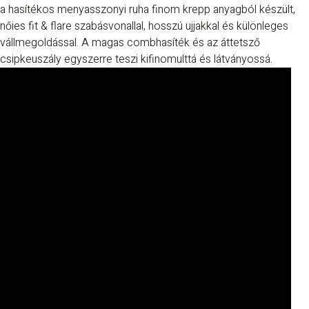
a hasítékos menyasszonyi ruha finom krepp anyagból készült,
nőies fit & flare szabásvonallal, hosszú ujjakkal és különleges
vállmegoldással. A magas combhasíték és az áttetsző
csipkeuszály egyszerre teszi kifinomulttá és látványossá.