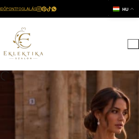
IDŐPONTFOGLALÁS
HU