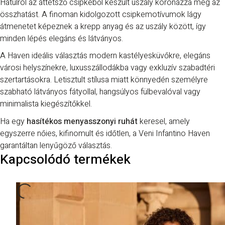
Hátulról az áttetsző csipkéből készült uszály koronázza meg az
összhatást. A finoman kidolgozott csipkemotívumok lágy
átmenetet képeznek a krepp anyag és az uszály között, így
minden lépés elegáns és látványos.
A Haven ideális választás modern kastélyesküvőkre, elegáns
városi helyszínekre, luxusszállodákba vagy exkluzív szabadtéri
szertartásokra. Letisztult stílusa miatt könnyedén személyre
szabható látványos fátyollal, hangsúlyos fülbevalóval vagy
minimalista kiegészítőkkel.
Ha egy
hasítékos menyasszonyi ruhát
keresel, amely
egyszerre nőies, kifinomult és időtlen, a Veni Infantino Haven
garantáltan lenyűgöző választás.
Kapcsolódó termékek