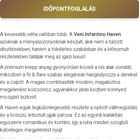
IDŐPONTFOGLALÁS
A kevesebb néha valóban több. A
Veni Infantino Haven
azoknak a menyasszonyoknak készült, akik nem a túlzott
díszítésekben, hanem a tökéletes szabásban és a kifinomult
részletekben találják meg az igazi luxust.
A prémium krepp anyag gyönyörűen követi a női alak vonalát,
miközben a fit & flare szabás elegánsan hangsúlyozza a derekat
és a csípőt. A magas combhasíték modern, magabiztos
megjelenést kölcsönöz, ugyanakkor járás közben könnyed
mozgást biztosít.
A Haven egyik legkülönlegesebb részlete a nyitott vállmegoldás
és a hosszú, letisztult ujjak párosa. Ez az egyedi kialakítás
egyszerre romantikus és kortárs, így a ruha minden szögből
különleges megjelenést nyújt.