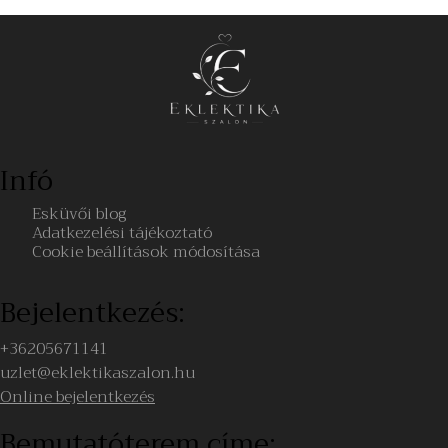
Infó
Esküvői blog
Adatkezelési tájékoztató
Cookie beállítások módosítása
Bejelentkezés:
+36205671141
uzlet@eklektikaszalon.hu
Online bejelentkezés
Bemutatóterem címe: