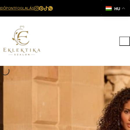
IDŐPONTFOGLALÁS
HU