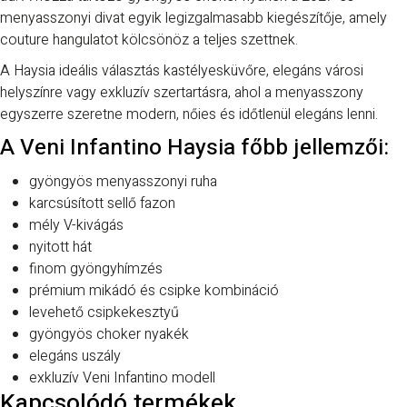
menyasszonyi divat egyik legizgalmasabb kiegészítője, amely
couture hangulatot kölcsönöz a teljes szettnek.
A Haysia ideális választás kastélyesküvőre, elegáns városi
helyszínre vagy exkluzív szertartásra, ahol a menyasszony
egyszerre szeretne modern, nőies és időtlenül elegáns lenni.
A Veni Infantino Haysia főbb jellemzői:
gyöngyös menyasszonyi ruha
karcsúsított sellő fazon
mély V-kivágás
nyitott hát
finom gyöngyhímzés
prémium mikádó és csipke kombináció
levehető csipkekesztyű
gyöngyös choker nyakék
elegáns uszály
exkluzív Veni Infantino modell
Kapcsolódó termékek