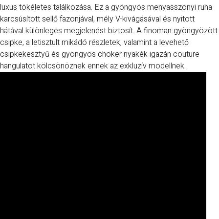
luxus tökéletes találkozása. Ez a gyöngyös menyasszonyi ruha
karcsúsított sellő fazonjával, mély V-kivágásával és nyitott
hátával különleges megjelenést biztosít. A finoman gyöngyözött
csipke, a letisztult mikádó részletek, valamint a levehető
csipkekesztyű és gyöngyös choker nyakék igazán couture
hangulatot kölcsönöznek ennek az exkluzív modellnek.