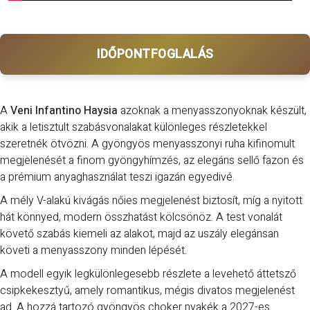
IDŐPONTFOGLALÁS
A
Veni Infantino Haysia
azoknak a menyasszonyoknak készült,
akik a letisztult szabásvonalakat különleges részletekkel
szeretnék ötvözni. A gyöngyös menyasszonyi ruha kifinomult
megjelenését a finom gyöngyhímzés, az elegáns sellő fazon és
a prémium anyaghasználat teszi igazán egyedivé.
A mély V-alakú kivágás nőies megjelenést biztosít, míg a nyitott
hát könnyed, modern összhatást kölcsönöz. A test vonalát
követő szabás kiemeli az alakot, majd az uszály elegánsan
követi a menyasszony minden lépését.
A modell egyik legkülönlegesebb részlete a levehető áttetsző
csipkekesztyű, amely romantikus, mégis divatos megjelenést
ad. A hozzá tartozó gyöngyös choker nyakék a 2027-es