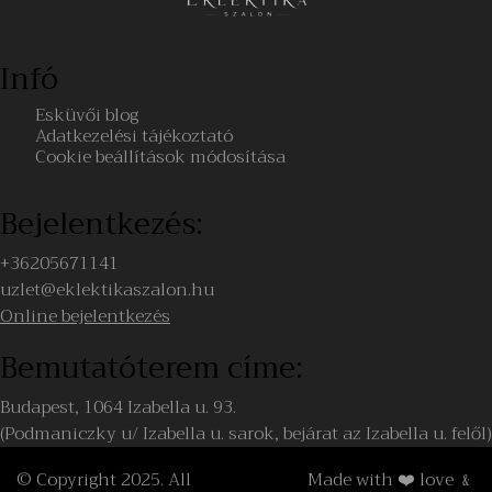
Infó
Esküvői blog
Adatkezelési tájékoztató
Cookie beállítások módosítása
Bejelentkezés:
+36205671141
uzlet@eklektikaszalon.hu
Online bejelentkezés
Bemutatóterem címe:
Budapest, 1064 Izabella u. 93.
(Podmaniczky u/ Izabella u. sarok, bejárat az Izabella u. felől)
© Copyright 2025. All
Made with ❤️ love ﹠