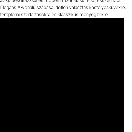
alakú dekoltázzsal és modern fűzőhatású felsőrésszel hódít.
Elegáns A-vonalú szabása időtlen választás kastélyesküvőkre,
templomi szertartásokra és klasszikus menyegzőkre.