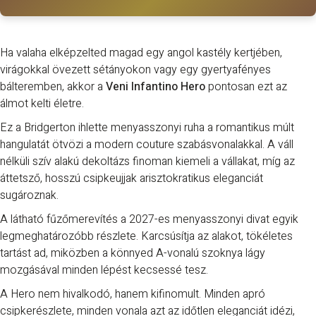
Ha valaha elképzelted magad egy angol kastély kertjében,
virágokkal övezett sétányokon vagy egy gyertyafényes
bálteremben, akkor a
Veni Infantino Hero
pontosan ezt az
álmot kelti életre.
Ez a Bridgerton ihlette menyasszonyi ruha a romantikus múlt
hangulatát ötvözi a modern couture szabásvonalakkal. A váll
nélküli szív alakú dekoltázs finoman kiemeli a vállakat, míg az
áttetsző, hosszú csipkeujjak arisztokratikus eleganciát
sugároznak.
A látható fűzőmerevítés a 2027-es menyasszonyi divat egyik
legmeghatározóbb részlete. Karcsúsítja az alakot, tökéletes
tartást ad, miközben a könnyed A-vonalú szoknya lágy
mozgásával minden lépést kecsessé tesz.
A Hero nem hivalkodó, hanem kifinomult. Minden apró
csipkerészlete, minden vonala azt az időtlen eleganciát idézi,