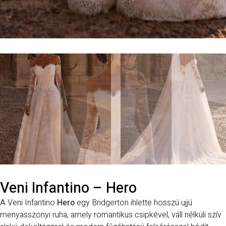
Veni Infantino – Hero
A Veni Infantino
Hero
egy Bridgerton ihlette hosszú ujjú
menyasszonyi ruha, amely romantikus csipkével, váll nélküli szív