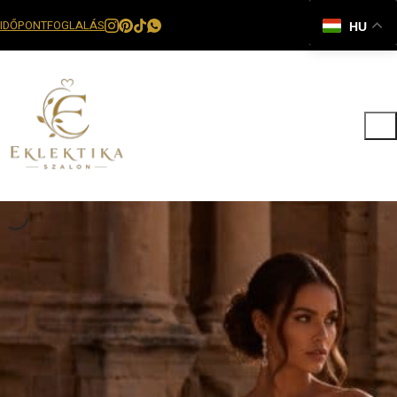
IDŐPONTFOGLALÁS
HU