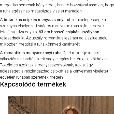
megoldás nemcsak kényelmes, hanem hozzájárul ahhoz is, hogy
a ruha egész nap magabiztos viselet maradjon.
A
botanikus csipkés menyasszonyi ruha
különlegessége a
szoknyán elhelyezett virágos motívumokban rejlik, amelyek
lefelé haladva egy kb.
63 cm hosszú csipkés uszályban
teljesednek ki. Az uszály romantikus lezárást ad a sziluettnek,
miközben megőrzi a ruha könnyed karakterét.
A
romantikus menyasszonyi ruha
Duet modellje ideális
választás szabadtéri, kerti vagy elegáns beltéri esküvőkhöz is.
Tökéletes azoknak a menyasszonyoknak, akik a lágy
nőiességet, a részletgazdag csipkét és a kényelmes viseletet
egyetlen ruhában szeretnék megélni.
Kapcsolódó termékek