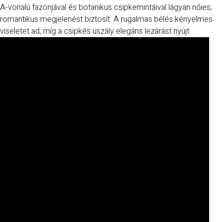
A-vonalú fazonjával és botanikus csipkemintáival lágyan nőies,
romantikus megjelenést biztosít. A rugalmas bélés kényelmes
viseletet ad, míg a csipkés uszály elegáns lezárást nyújt.