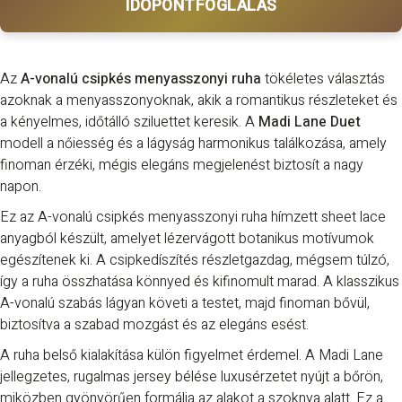
IDŐPONTFOGLALÁS
Az
A-vonalú csipkés menyasszonyi ruha
tökéletes választás
azoknak a menyasszonyoknak, akik a romantikus részleteket és
a kényelmes, időtálló sziluettet keresik. A
Madi Lane
Duet
modell a nőiesség és a lágyság harmonikus találkozása, amely
finoman érzéki, mégis elegáns megjelenést biztosít a nagy
napon.
Ez az A-vonalú csipkés menyasszonyi ruha hímzett sheet lace
anyagból készült, amelyet lézervágott botanikus motívumok
egészítenek ki. A csipkedíszítés részletgazdag, mégsem túlzó,
így a ruha összhatása könnyed és kifinomult marad. A klasszikus
A-vonalú szabás lágyan követi a testet, majd finoman bővül,
biztosítva a szabad mozgást és az elegáns esést.
A ruha belső kialakítása külön figyelmet érdemel. A Madi Lane
jellegzetes, rugalmas jersey bélése luxusérzetet nyújt a bőrön,
miközben gyönyörűen formálja az alakot a szoknya alatt. Ez a