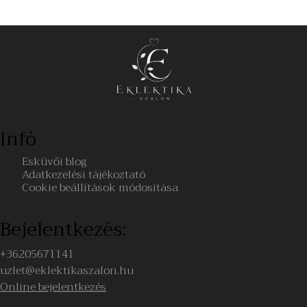
Infó
Esküvői blog
Adatkezelési tájékoztató
Cookie beállítások módosítása
Bejelentkezés:
+36205671141
uzlet@eklektikaszalon.hu
Online bejelentkezés