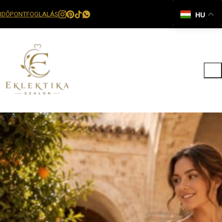
IDŐPONTFOGLALÁS
HU