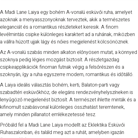
A Madi Lane Laiya egy bohém A-vonalú esküvői ruha, amelyet
azoknak a menyasszonyoknak terveztek, akik a természetes
eleganciát és a romantikus részleteket keresik. A finom
levélmintás csipke különleges karaktert ad a ruhának, miközben
a vállra húzott ujjak lágy és nőies megjelenést kölcsönöznek.
Az A-vonalú szabás minden alkaton előnyösen mutat, a könnyed
szoknya pedig légies mozgást biztosít. A részletgazdag
csipkeapplikációk finoman futnak végig a felsőrészen és a
szoknyán, így a ruha egyszerre modern, romantikus és időtálló.
A Laiya ideális választás bohém, kerti, Balaton-parti vagy
szabadtéri esküvőkhöz, de elegáns rendezvényhelyszíneken is
lenyűgöző megjelenést biztosít. A természet ihlette minták és a
kifinomult szabásvonal különleges összhatást teremtenek,
amely minden pillanatot emlékezetessé tesz.
Próbáld fel a Madi Lane Laiya modellt az Eklektika Esküvői
Ruhaszalonban, és találd meg azt a ruhát, amelyben igazán