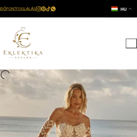
IDŐPONTFOGLALÁS
HU