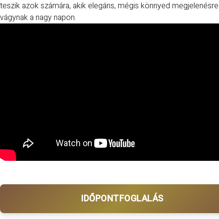
teszik azok számára, akik elegáns, mégis könnyed megjelenésre
vágynak a nagy napon.
IDŐPONTFOGLALÁS