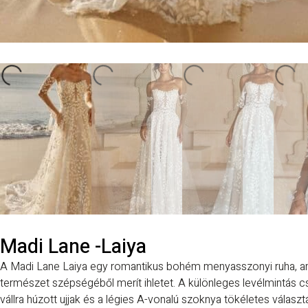
Madi Lane -Laiya
A Madi Lane Laiya egy romantikus bohém menyasszonyi ruha, a
természet szépségéből merít ihletet. A különleges levélmintás cs
vállra húzott ujjak és a légies A-vonalú szoknya tökéletes válasz