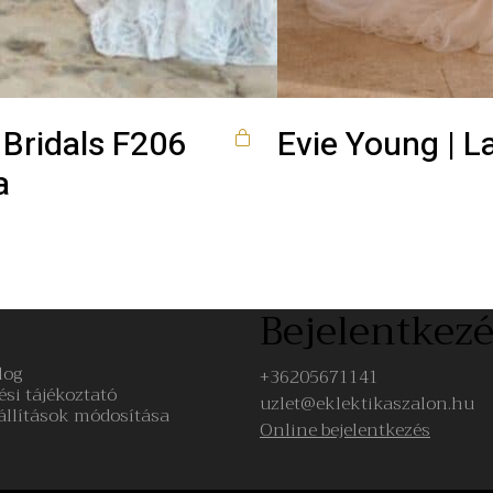
 Bridals F206
Evie Young | L
a
Bejelentkezé
log
+36205671141
ési tájékoztató
uzlet@eklektikaszalon.hu
állítások módosítása
Online bejelentkezés