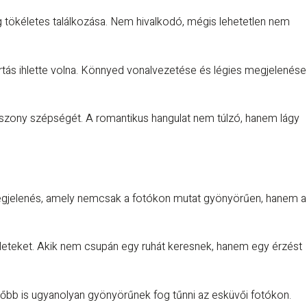
ökéletes találkozása. Nem hivalkodó, mégis lehetetlen nem
rtás ihlette volna. Könnyed vonalvezetése és légies megjelenése
szony szépségét. A romantikus hangulat nem túlzó, hanem lágy
 megjelenés, amely nemcsak a fotókon mutat gyönyörűen, hanem a
zleteket. Akik nem csupán egy ruhát keresnek, hanem egy érzést
őbb is ugyanolyan gyönyörűnek fog tűnni az esküvői fotókon.