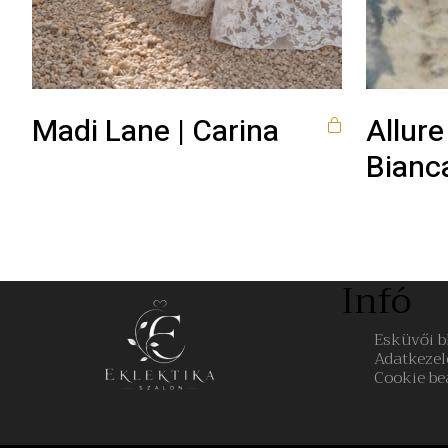
Madi Lane | Carina
Allure
Bianc
Infó
Esküvői b
Adatkezel
Cookie be