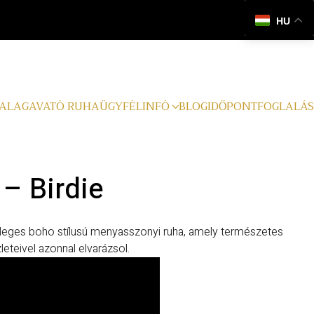
HU
ALAGAVATÓ RUHA
ÜGYFÉLINFÓ
BLOG
IDŐPONTFOGLALÁS
– Birdie
nleges boho stílusú menyasszonyi ruha, amely természetes
leteivel azonnal elvarázsol.