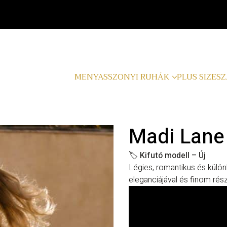
MENYASSZONYI RUHÁK
PLUS SIZE
SZ
Madi Lane 
🏷️
Kifutó modell – Új
Légies, romantikus és külö
eleganciájával és finom rész