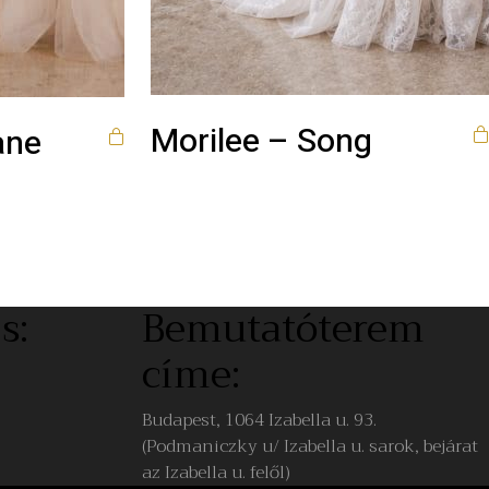
Morilee – Song
ane
s:
Bemutatóterem
címe:
Budapest, 1064 Izabella u. 93.
(Podmaniczky u/ Izabella u. sarok, bejárat
az Izabella u. felől)