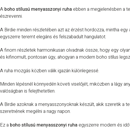
A
boho stílusú menyasszonyi ruha
ebben a megjelenésben a te
észrevenni.
A Birdie minden részletében azt az érzést hordozza, mintha egy
egyszerre teremt elegáns és felszabadult hangulatot.
A finom részletek harmonikusan olvadnak össze, hogy egy olya
és kifinomult, pontosan úgy, ahogyan a modern boho stílus legsze
A ruha mozgás közben válik igazán különlegessé.
Minden lépésnél könnyedén követi viselőjét, miközben a lágy an
valóságban is felejthetetlen.
A Birdie azoknak a menyasszonyoknak készült, akik szeretik a t
szeretnének megélni a nagy napon.
Ez a
boho stílusú menyasszonyi ruha
egyszerre modern és időtl