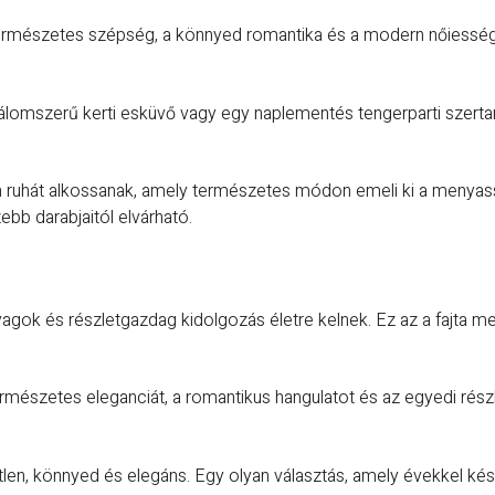
rmészetes szépség, a könnyed romantika és a modern nőiesség t
 álomszerű kerti esküvő vagy egy naplementés tengerparti szerta
n ruhát alkossanak, amely természetes módon emeli ki a menyas
bb darabjaitól elvárható.
yagok és részletgazdag kidolgozás életre kelnek. Ez az a fajta
ermészetes eleganciát, a romantikus hangulatot és az egyedi rés
en, könnyed és elegáns. Egy olyan választás, amely évekkel kés