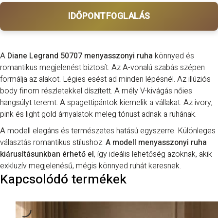
IDŐPONTFOGLALÁS
A
Diane Legrand 50707 menyasszonyi ruha
könnyed és
romantikus megjelenést biztosít. Az A-vonalú szabás szépen
formálja az alakot. Légies esést ad minden lépésnél. Az illúziós
body finom részletekkel díszített. A mély V-kivágás nőies
hangsúlyt teremt. A spagettipántok kiemelik a vállakat. Az ivory,
pink és light gold árnyalatok meleg tónust adnak a ruhának.
A modell elegáns és természetes hatású egyszerre. Különleges
választás romantikus stílushoz.
A modell menyasszonyi ruha
kiárusításunkban érhető el
, így ideális lehetőség azoknak, akik
exkluzív megjelenésű, mégis könnyed ruhát keresnek.
Kapcsolódó termékek