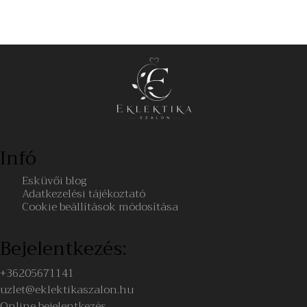
Infó
Esküvői blog
Adatkezelési tájékoztató
Cookie beállítások módosítása
Bejelentkezés:
+36205671141
uzlet@eklektikaszalon.hu
Online bejelentkezés