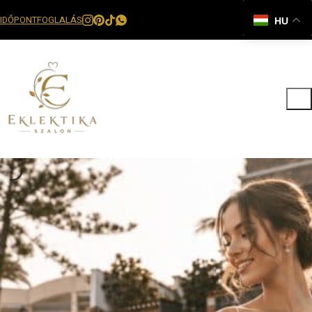
IDŐPONTFOGLALÁS
HU