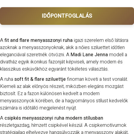
IDŐPONTFOGLALÁS
A
fit and flare menyasszonyi ruha
igazi szerelem első látásra
azoknak a menyasszonyoknak, akik a nőies sziluettet időtlen
eleganciával szeretnék ötvözni. A
Madi Lane
Jenna
modell a
divatház egyik ikonikus fazonját képviseli, amely modern és
klasszikus esküvőkhöz egyaránt tökéletes választás.
A ruha
soft fit & flare sziluettje
finoman követi a test vonalát.
Kiemeli az alak előnyös részeit, miközben elegáns mozgást
biztosít. Ez a fazon különösen kedvelt a modern
menyasszonyok körében, de a hagyományos stílust kedvelők
számára is időtálló megjelenést nyújt.
A
csipkés menyasszonyi ruha modern stílusban
részletgazdag, hímzett csipkével készül. A csipkemotívumok
stratégiailag elhelyezve hangsúlyozzák a menyasszony alakját,