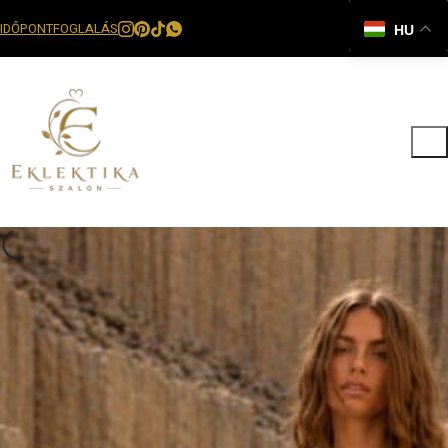
IDŐPONTFOGLALÁS
HU