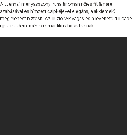
A „Jenna” menyasszonyi ruha finoman nőies fit & flare
szabásával és hímzett csipkéjével elegáns, alakkiemelő
megjelenést biztosít. Az illúzió V-kivágás és a levehető tüll cape
ujjak modern, mégis romantikus hatást adnak.