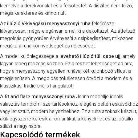
kiemelve a derékvonalat és a felsőtestet. A díszítés nem túlzó,
mégis karakteres és kifinomult.
Az
illúzió V-kivágású menyasszonyi ruha
felsőrésze
látványosan, mégis elegánsan emeli ki a dekoltázst. Az áttetsző
megoldás gyönyörűen érvényesíti a csipkedíszítést, miközben
megőrzi a ruha könnyedségét és nőiességét.
A modell különlegessége a
levehető illúzió tüll cape ujj
, amely
lágyan lebeg mozgás közben. Ez a részlet lehetőséget ad arra,
hogy a menyasszony egyetlen ruhával két különböző stílust is
megjelenítsen. A megoldás tökéletesen ötvözi a modern és a
klasszikus, tradicionális hangulatot.
A
fit and flare menyasszonyi ruha
Jenna modellje ideális
választás templomi szertartásokhoz, elegáns beltéri esküvőkhöz
vagy letisztult, modern helyszínekhez. Ez a ruha azoknak készült,
akik egyszerre keresik a romantikát, a kényelmet és az időtálló
stílust a nagy napra.
Kapcsolódó termékek