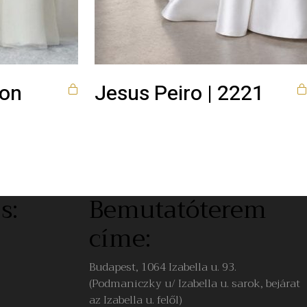
ton
Jesus Peiro | 2221
s:
Bemutatóterem
címe:
Budapest, 1064 Izabella u. 93.
(Podmaniczky u/ Izabella u. sarok, bejárat
az Izabella u. felől)