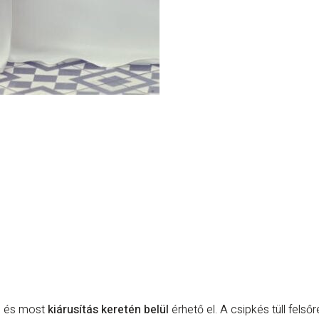
l, és most
kiárusítás keretén belül
érhető el. A csipkés tüll fels