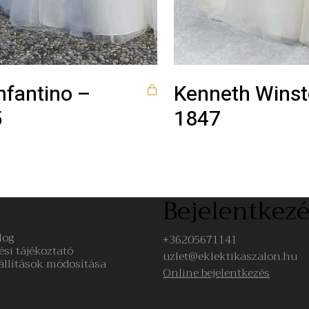
nfantino –
Kenneth Wins
5
1847
Bejelentkezé
log
+36205671141
ési tájékoztató
uzlet@eklektikaszalon.hu
állítások módosítása
Online bejelentkezés