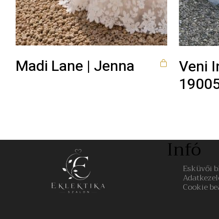
Madi Lane | Jenna
Veni I
1900
Infó
Esküvői b
Adatkezel
Cookie be