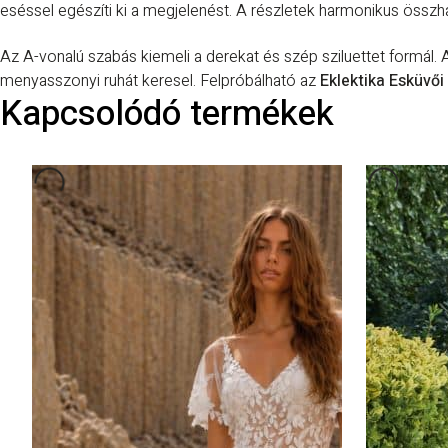
eséssel egészíti ki a megjelenést. A részletek harmonikus összh
Az A-vonalú szabás kiemeli a derekat és szép sziluettet formál. 
menyasszonyi ruhát keresel. Felpróbálható az
Eklektika Esküvő
Kapcsolódó termékek