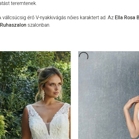
atást teremtenek.
A vállcsúcsig érő V-nyakkivágás nőies karaktert ad. Az
Ella Rosa 
i Ruhaszalon
szalonban.