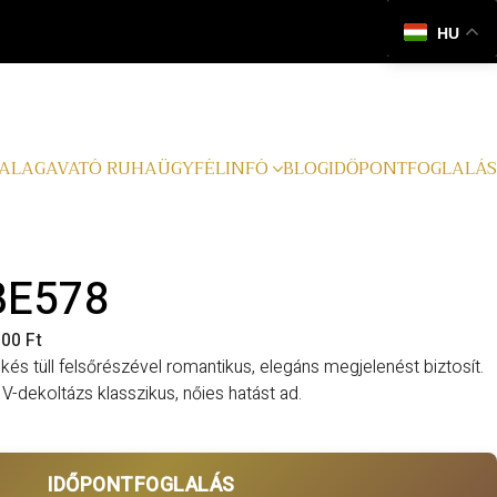
HU
ALAGAVATÓ RUHA
ÜGYFÉLINFÓ
BLOG
IDŐPONTFOGLALÁS
 BE578
000 Ft
és tüll felsőrészével romantikus, elegáns megjelenést biztosít.
V-dekoltázs klasszikus, nőies hatást ad.
IDŐPONTFOGLALÁS