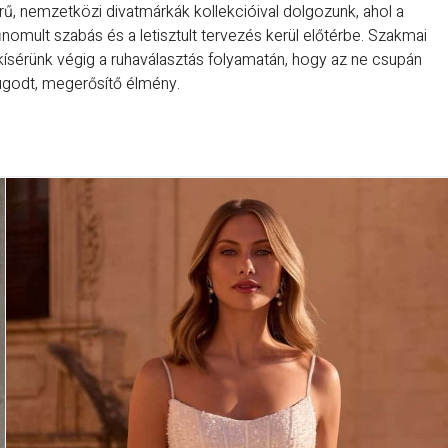
rű, nemzetközi divatmárkák kollekcióival dolgozunk, ahol a
inomult szabás és a letisztult tervezés kerül előtérbe. Szakmai
kísérünk végig a ruhaválasztás folyamatán, hogy az ne csupán
ugodt, megerősítő élmény.