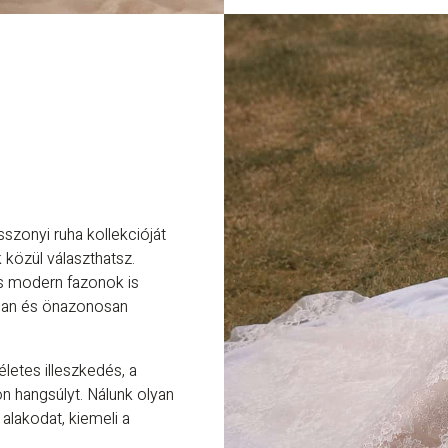
szonyi ruha kollekcióját
közül választhatsz.
 és modern fazonok is
san és önazonosan
letes illeszkedés, a
n hangsúlyt. Nálunk olyan
alakodat, kiemeli a