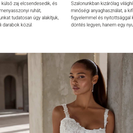
a külső zaj elcsendesedik, és
Szalonunkban kizárólag világhí
a menyasszonyi ruhát,
minőségi anyaghasználat, a kif
at tudatosan úgy alakítjuk,
figyelemmel és nyitottsággal 
 darabok közül.
döntés legyen, hanem egy ny