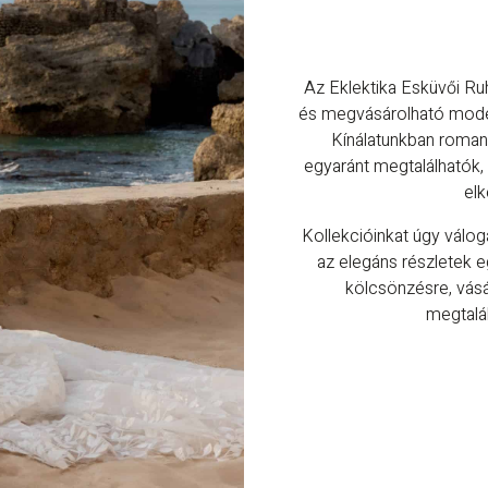
Az Eklektika Esküvői Ru
és megvásárolható model
Kínálatunkban romant
egyaránt megtalálhatók
elk
Kollekcióinkat úgy válo
az elegáns részletek e
kölcsönzésre, vás
megtalál