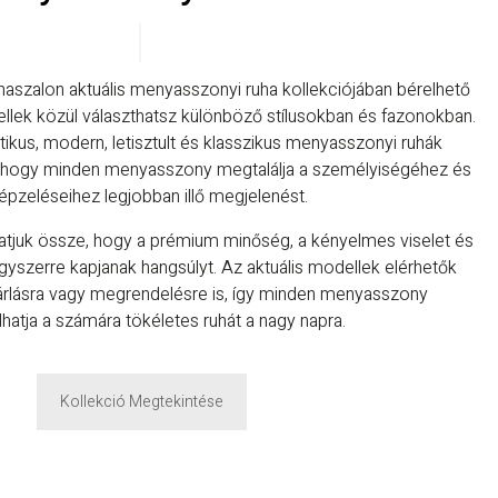
haszalon aktuális menyasszonyi ruha kollekciójában bérelhető
lek közül választhatsz különböző stílusokban és fazonokban.
ikus, modern, letisztult és klasszikus menyasszonyi ruhák
, hogy minden menyasszony megtalálja a személyiségéhez és
épzeléseihez legjobban illő megjelenést.
gatjuk össze, hogy a prémium minőség, a kényelmes viselet és
gyszerre kapjanak hangsúlyt. Az aktuális modellek elérhetők
árlásra vagy megrendelésre is, így minden menyasszony
hatja a számára tökéletes ruhát a nagy napra.
Kollekció Megtekintése