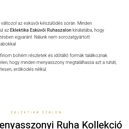
 változol az esküvői készülődés során. Minden
ül az
Eklektika Esküvői Ruhaszalon
kínálatába, hogy
érzésben egyaránt. Nálunk nem sorozatgyártott
rabokkal.
 finom bohém részletek és időtálló formák találkoznak.
elen, hogy minden menyasszony megtalálhassa azt a ruhát,
esen, erőlködés nélkül.
EKLEKTIKA SZALON
enyasszonyi Ruha Kollekció