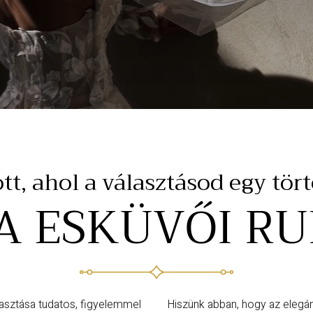
t, ahol a választásod egy tör
A ESKÜVŐI R
asztása tudatos, figyelemmel
Hiszünk abban, hogy az elegán