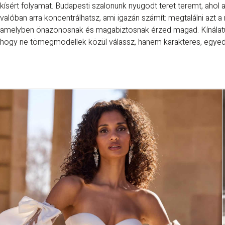
kísért folyamat. Budapesti szalonunk nyugodt teret teremt, ahol 
valóban arra koncentrálhatsz, ami igazán számít: megtalálni azt 
amelyben önazonosnak és magabiztosnak érzed magad. Kínálatunk
hogy ne tömegmodellek közül válassz, hanem karakteres, egyedi