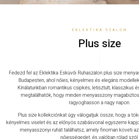
EKLEKTIKA SZALON
Plus size
Fedezd fel az Eklektika Esküvői Ruhaszalon plus size menyas
Budapesten, ahol nőies, kényelmes és elegáns modellek 
Kínálatunkban romantikus csipkés, letisztult, klasszikus
megtalálhatók, hogy minden menyasszony magabizto
ragyoghasson a nagy napon.
Plus size kollekciónkat úgy válogatjuk össze, hogy a töké
kényelmes viselet és az előnyös szabásvonal egyszerre kapjo
menyasszonyi ruhát találhatsz, amely finoman követi az 
nőiességedet, és valóban rólad szól.