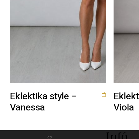
Eklektika style –
Eklekt
Vanessa
Viola
Infó