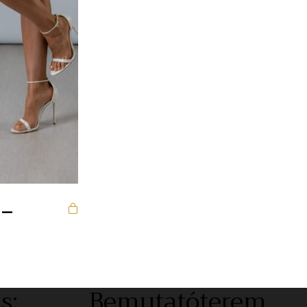
 –
s:
Bemutatóterem