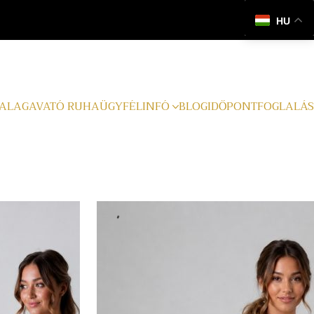
HU
ALAGAVATÓ RUHA
ÜGYFÉLINFÓ
BLOG
IDŐPONTFOGLALÁS