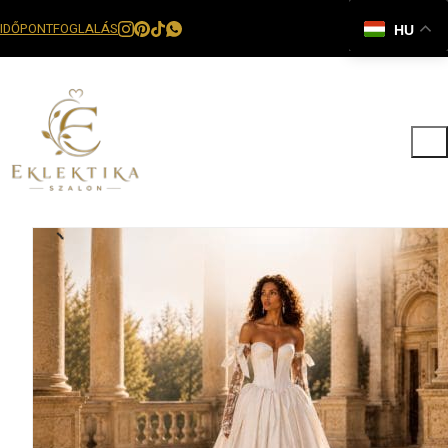
IDŐPONTFOGLALÁS
HU