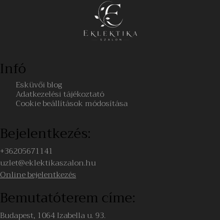
Infó
Esküvői blog
Adatkezelési tájékoztató
Cookie beállítások módosítása
Bejelentkezés:
+36205671141
uzlet@eklektikaszalon.hu
Online bejelentkezés
Bemutatóterem címe:
Budapest, 1064 Izabella u. 93.