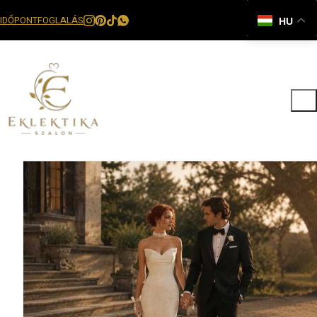
IDŐPONTFOGLALÁS
HU