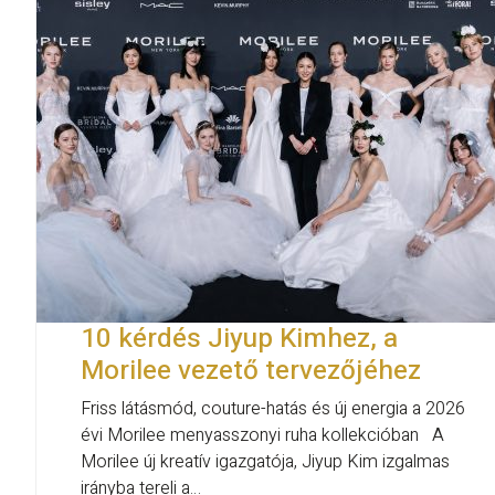
10 kérdés Jiyup Kimhez, a
Morilee vezető tervezőjéhez
Friss látásmód, couture-hatás és új energia a 2026
évi Morilee menyasszonyi ruha kollekcióban A
Morilee új kreatív igazgatója, Jiyup Kim izgalmas
irányba tereli a…