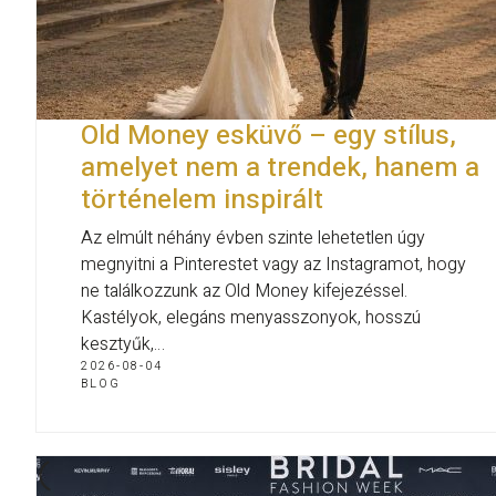
Old Money esküvő – egy stílus,
amelyet nem a trendek, hanem a
történelem inspirált
Az elmúlt néhány évben szinte lehetetlen úgy
megnyitni a Pinterestet vagy az Instagramot, hogy
ne találkozzunk az Old Money kifejezéssel.
Kastélyok, elegáns menyasszonyok, hosszú
kesztyűk,…
2026-08-04
BLOG