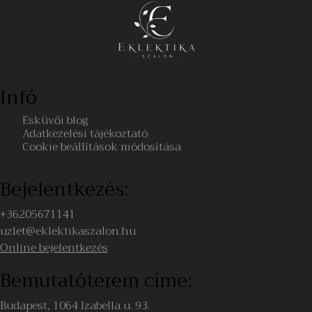
Infó
Esküvői blog
Adatkezelési tájékoztató
Cookie beállítások módosítása
Bejelentkezés:
+36205671141
uzlet@eklektikaszalon.hu
Online bejelentkezés
Bemutatóterem címe:
Budapest, 1064 Izabella u. 93.