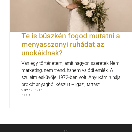
Te is büszkén fogod mutatni a
menyasszonyi ruhádat az
unokáidnak?
Van egy történetem, amit nagyon szeretek.Nem
marketing, nem trend, hanem valódi emlék. A
szüleim esküvője 1972-ben volt. Anyukám ruhája
brokát anyagból készült – igazi, tartást…
2026-01-11
BLOG