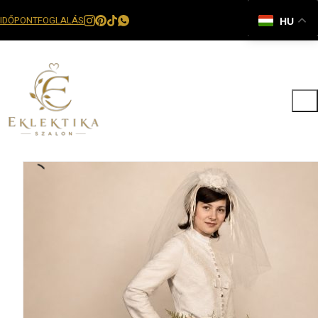
IDŐPONTFOGLALÁS
HU