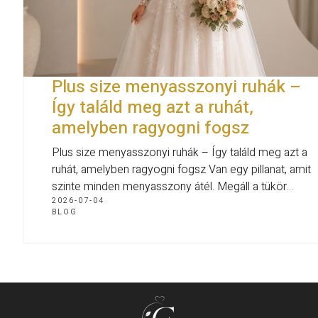
Plus size menyasszonyi ruhák –
Így találd meg azt a ruhát,
amelyben ragyogni fogsz
Plus size menyasszonyi ruhák – Így találd meg azt a
ruhát, amelyben ragyogni fogsz Van egy pillanat, amit
szinte minden menyasszony átél. Megáll a tükör…
2026-07-04
BLOG