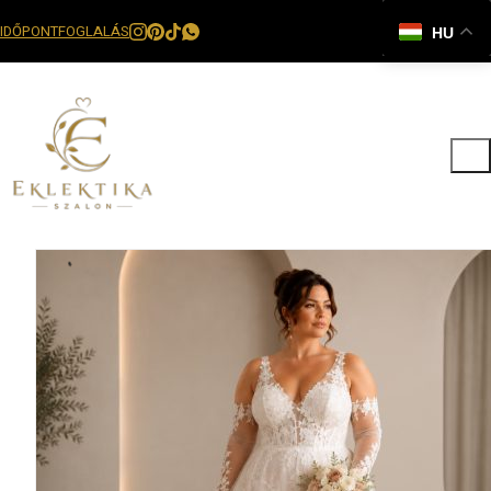
IDŐPONTFOGLALÁS
HU