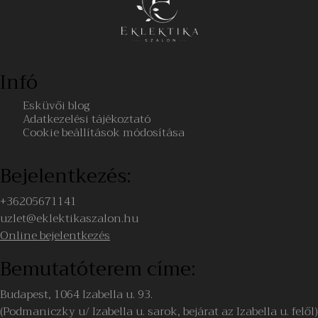
Infó
Esküvői blog
Adatkezelési tájékoztató
Cookie beállítások módosítása
Bejelentkezés:
+36205671141
uzlet@eklektikaszalon.hu
Online bejelentkezés
Bemutatóterem címe:
Budapest, 1064 Izabella u. 93.
(Podmaniczky u/ Izabella u. sarok, bejárat az Izabella u. felől)