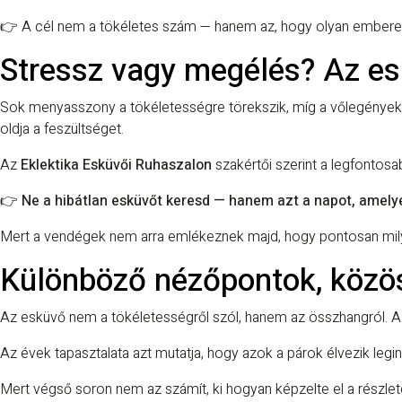
👉 A cél nem a tökéletes szám — hanem az, hogy olyan emberek
Stressz vagy megélés? Az es
Sok menyasszony a tökéletességre törekszik, míg a vőlegények gy
oldja a feszültséget.
Az
Eklektika Esküvői Ruhaszalon
szakértői szerint a legfontos
👉
Ne a hibátlan esküvőt keresd — hanem azt a napot, amely
Mert a vendégek nem arra emlékeznek majd, hogy pontosan milyen
Különböző nézőpontok, közö
Az esküvő nem a tökéletességről szól, hanem az összhangról. A 
Az évek tapasztalata azt mutatja, hogy azok a párok élvezik le
Mert végső soron nem az számít, ki hogyan képzelte el a részlet