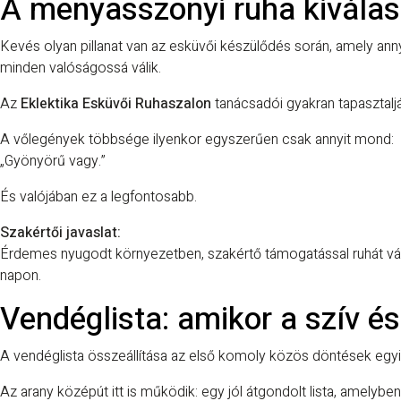
A menyasszonyi ruha kiválas
Kevés olyan pillanat van az esküvői készülődés során, amely ann
minden valóságossá válik.
Az
Eklektika Esküvői Ruhaszalon
tanácsadói gyakran tapasztalj
A vőlegények többsége ilyenkor egyszerűen csak annyit mond:
„Gyönyörű vagy.”
És valójában ez a legfontosabb.
Szakértői javaslat:
Érdemes nyugodt környezetben, szakértő támogatással ruhát válas
napon.
Vendéglista: amikor a szív és 
A vendéglista összeállítása az első komoly közös döntések egyike
Az arany középút itt is működik: egy jól átgondolt lista, amelybe