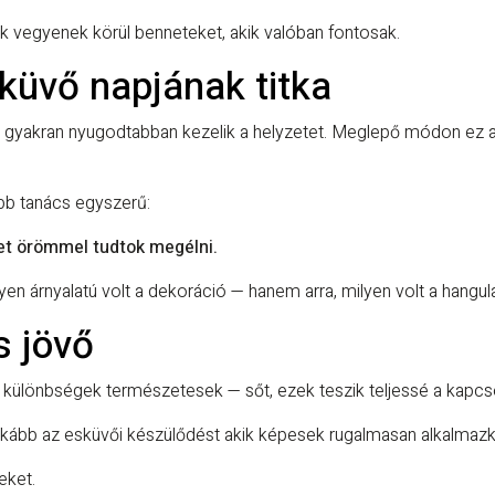
 vegyenek körül benneteket, akik valóban fontosak.
küvő napjának titka
akran nyugodtabban kezelik a helyzetet. Meglepő módon ez a dina
abb tanács egyszerű:
et örömmel tudtok megélni.
 árnyalatú volt a dekoráció — hanem arra, milyen volt a hangula
s jövő
különbségek természetesek — sőt, ezek teszik teljessé a kapcso
ginkább az esküvői készülődést akik képesek rugalmasan alkalma
eket.