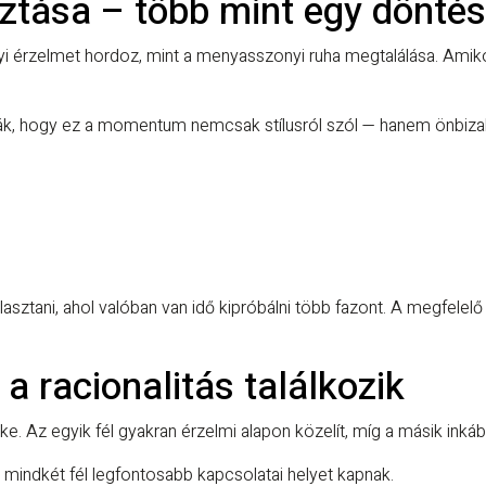
ztása – több mint egy döntés
yi érzelmet hordoz, mint a menyasszonyi ruha megtalálása. Amiko
ák, hogy ez a momentum nemcsak stílusról szól — hanem önbizalomr
ztani, ahol valóban van idő kipróbálni több fazont. A megfelelő
a racionalitás találkozik
. Az egyik fél gyakran érzelmi alapon közelít, míg a másik inkább
n mindkét fél legfontosabb kapcsolatai helyet kapnak.