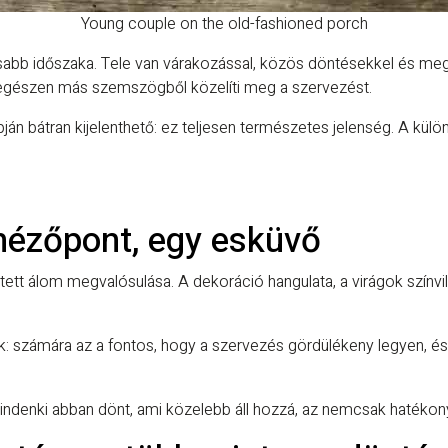
Young couple on the old-fashioned porch
asabb időszaka. Tele van várakozással, közös döntésekkel és m
 egészen más szemszögből közelíti meg a szervezést.
pján bátran kijelenthető: ez teljesen természetes jelenség. A kü
 nézőpont, egy esküvő
t álom megvalósulása. A dekoráció hangulata, a virágok színvil
: számára az a fontos, hogy a szervezés gördülékeny legyen, é
indenki abban dönt, ami közelebb áll hozzá, az nemcsak hatékony