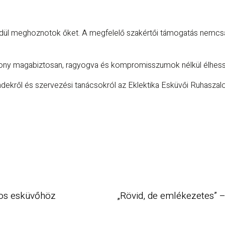
edül meghoznotok őket. A megfelelő szakértői támogatás nemcsa
ony magabiztosan, ragyogva és kompromisszumok nélkül élhess
dekről és szervezési tanácsokról az Eklektika Esküvői Ruhaszalo
usos esküvőhöz