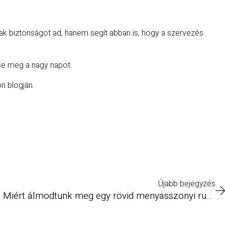
k biztonságot ad, hanem segít abban is, hogy a szervezés
e meg a nagy napot.
n blogján.
Újabb bejegyzés
„Rövid, de emlékezetes” – Miért álmodtunk meg egy rövid menyasszonyi ruhakollekciót?