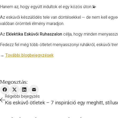
Hanem az, hogy együtt indultok el egy közös úton.💫
Az esküvői készülődés tele van döntésekkel — de nem kell egy
valóban örömteli élmény maradjon.
Az
Eklektika Esküvői Ruhaszalon
célja, hogy minden menyassz
Fedezz fel még több ötletet menyasszonyi ruhákról, esküvői tren
→
További blogbejegyzések
Megosztás:
Régebbi bejegyzés
Kis esküvő ötletek – 7 inspiráció egy meghitt, stíl