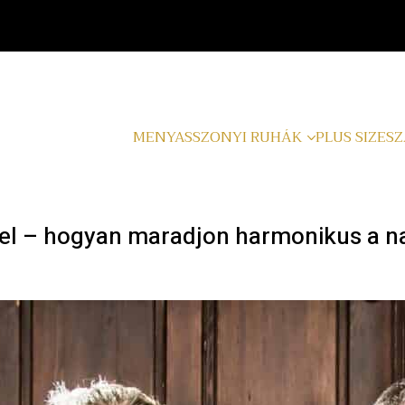
MENYASSZONYI RUHÁK
PLUS SIZE
SZ
el – hogyan maradjon harmonikus a na