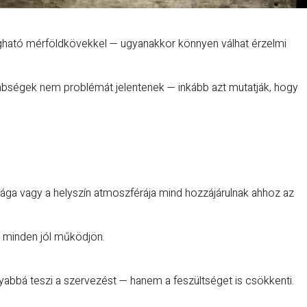
egható mérföldkövekkel — ugyanakkor könnyen válhat érzelmi
lönbségek nem problémát jelentenek — inkább azt mutatják, hogy
ága vagy a helyszín atmoszférája mind hozzájárulnak ahhoz az
s minden jól működjön.
abbá teszi a szervezést — hanem a feszültséget is csökkenti.