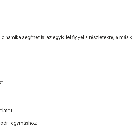
mika segíthet is: az egyik fél figyel a részletekre, a másik
t.
latot.
zkodni egymáshoz.