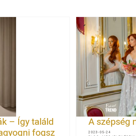
k – Így találd
A szépség 
ragyogni fogsz
2023-05-24