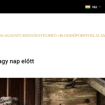
HU
ALAGAVATÓ RUHA
ÜGYFÉLINFÓ
BLOG
IDŐPONTFOGLALÁS
gy nap előtt