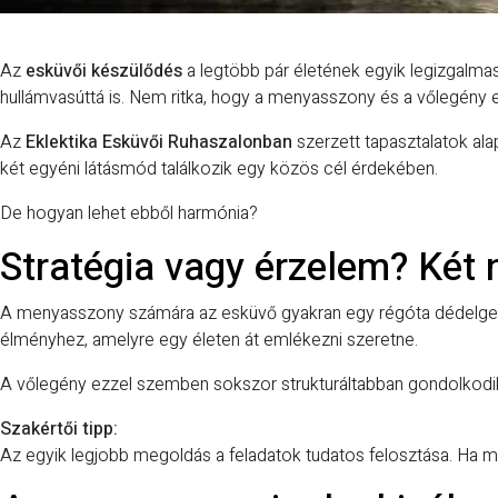
Az
esküvői készülődés
a legtöbb pár életének egyik legizgalm
hullámvasúttá is. Nem ritka, hogy a menyasszony és a vőlegény
Az
Eklektika Esküvői Ruhaszalonban
szerzett tapasztalatok ala
két egyéni látásmód találkozik egy közös cél érdekében.
De hogyan lehet ebből harmónia?
Stratégia vagy érzelem? Két
A menyasszony számára az esküvő gyakran egy régóta dédelgetet
élményhez, amelyre egy életen át emlékezni szeretne.
A vőlegény ezzel szemben sokszor strukturáltabban gondolkodik
Szakértői tipp:
Az egyik legjobb megoldás a feladatok tudatos felosztása. Ha m