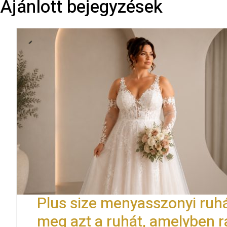
Ajánlott bejegyzések
Plus size menyasszonyi ruhá
meg azt a ruhát, amelyben 