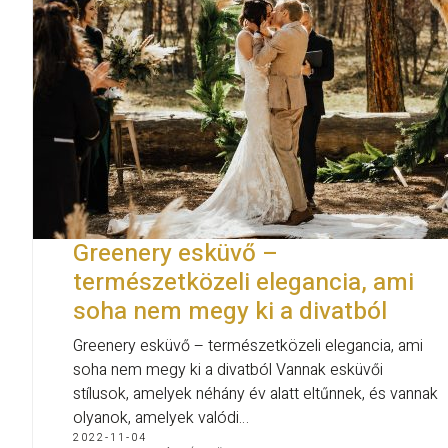
Greenery esküvő –
természetközeli elegancia, ami
soha nem megy ki a divatból
Greenery esküvő – természetközeli elegancia, ami
soha nem megy ki a divatból Vannak esküvői
stílusok, amelyek néhány év alatt eltűnnek, és vannak
olyanok, amelyek valódi…
2022-11-04