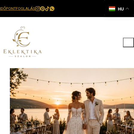
IDŐPONTFOGLALÁS
HU