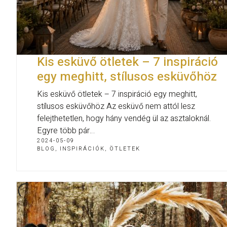
Kis esküvő ötletek – 7 inspiráció
egy meghitt, stílusos esküvőhöz
Kis esküvő ötletek – 7 inspiráció egy meghitt,
stílusos esküvőhöz Az esküvő nem attól lesz
felejthetetlen, hogy hány vendég ül az asztaloknál.
Egyre több pár…
2024-05-09
BLOG
,
INSPIRÁCIÓK, ÖTLETEK