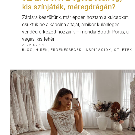
kis színjáték, méregdrágán?
Zárásra készültünk, már éppen hoztam a kulcsokat,
csuktuk be a kápolna ajtaját, amikor különleges
vendég érkezett hozzánk – mondja Booth Portis, a
vegasi kis fehér…
2022-07-28
BLOG
,
HÍREK, ÉRDEKESSÉGEK
,
INSPIRÁCIÓK, ÖTLETEK