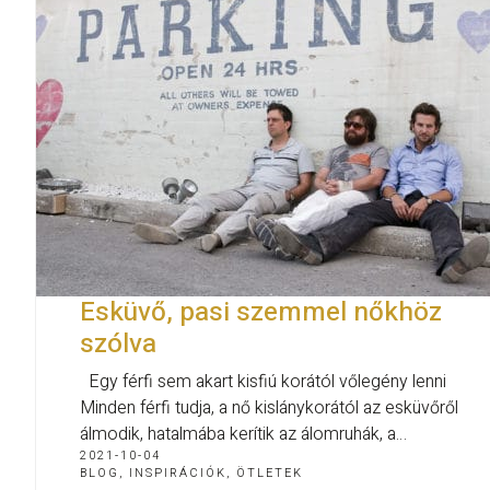
Esküvő, pasi szemmel nőkhöz
szólva
Egy férfi sem akart kisfiú korától vőlegény lenni
Minden férfi tudja, a nő kislánykorától az esküvőről
álmodik, hatalmába kerítik az álomruhák, a…
2021-10-04
BLOG
,
INSPIRÁCIÓK, ÖTLETEK