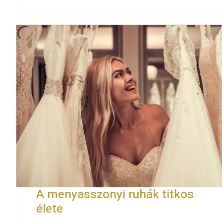
A menyasszonyi ruhák titkos
élete