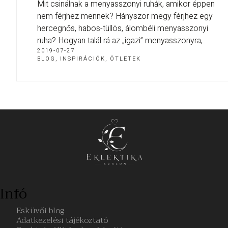
Mit csinálnak a menyasszonyi ruhák, amikor éppen
nem férjhez mennek? Hányszor megy férjhez egy
hercegnős, habos-tüllös, álombéli menyasszonyi
ruha? Hogyan talál rá az „igazi” menyasszonyra,…
2019-07-27
BLOG
,
INSPIRÁCIÓK, ÖTLETEK
Infó
Esküvői blog
Adatkezelési tájékoztató