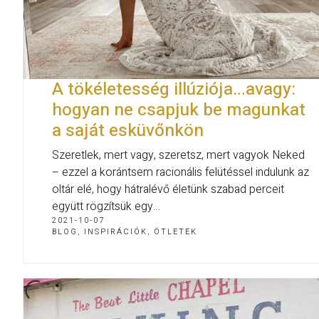
A tökéletesség illúziója…avagy:
hogyan ne csapjuk be magunkat
a saját esküvőnkön
Szeretlek, mert vagy, szeretsz, mert vagyok Neked
– ezzel a korántsem racionális felütéssel indulunk az
oltár elé, hogy hátralévő életünk szabad perceit
együtt rögzítsük egy…
2021-10-07
BLOG
,
INSPIRÁCIÓK, ÖTLETEK