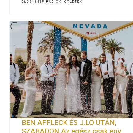
BLOG
,
INSPIRÁCIÓK, ÖTLETEK
BEN AFFLECK ÉS J.LO UTÁN,
SZABADON Az egész csak egy