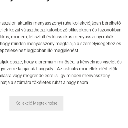
haszalon aktuális menyasszonyi ruha kollekciójában bérelhető
lek közül választhatsz különböző stílusokban és fazonokban.
ikus, modern, letisztult és klasszikus menyasszonyi ruhák
, hogy minden menyasszony megtalálja a személyiségéhez és
épzeléseihez legjobban illő megjelenést.
gatjuk össze, hogy a prémium minőség, a kényelmes viselet és
gyszerre kapjanak hangsúlyt. Az aktuális modellek elérhetők
árlásra vagy megrendelésre is, így minden menyasszony
hatja a számára tökéletes ruhát a nagy napra.
Kollekció Megtekintése