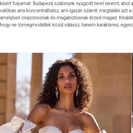
kísért folyamat. Budapesti szalonunk nyugodt teret teremt, ahol 
valóban arra koncentrálhatsz, ami igazán számít: megtalálni azt 
amelyben önazonosnak és magabiztosnak érzed magad. Kínálatunk
hogy ne tömegmodellek közül válassz, hanem karakteres, egyedi