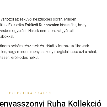
 változol az esküvői készülődés során. Minden
ül az
Eklektika Esküvői Ruhaszalon
kínálatába, hogy
érzésben egyaránt. Nálunk nem sorozatgyártott
rabokkal.
 finom bohém részletek és időtálló formák találkoznak.
elen, hogy minden menyasszony megtalálhassa azt a ruhát,
esen, erőlködés nélkül.
EKLEKTIKA SZALON
enyasszonyi Ruha Kollekció