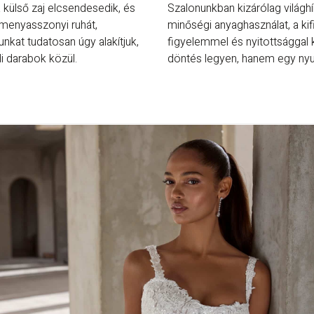
a külső zaj elcsendesedik, és
Szalonunkban kizárólag világhí
a menyasszonyi ruhát,
minőségi anyaghasználat, a kif
at tudatosan úgy alakítjuk,
figyelemmel és nyitottsággal 
 darabok közül.
döntés legyen, hanem egy ny