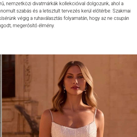
rű, nemzetközi divatmárkák kollekcióival dolgozunk, ahol a
inomult szabás és a letisztult tervezés kerül előtérbe. Szakmai
kísérünk végig a ruhaválasztás folyamatán, hogy az ne csupán
ugodt, megerősítő élmény.