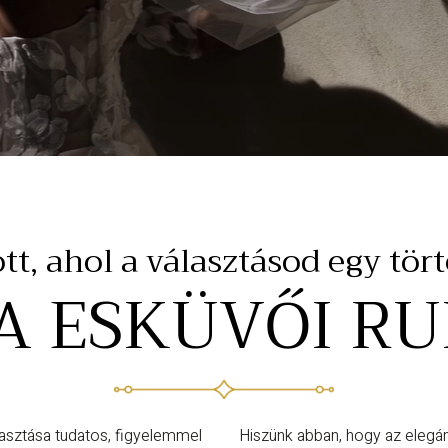
t, ahol a választásod egy tör
A ESKÜVŐI R
asztása tudatos, figyelemmel
Hiszünk abban, hogy az elegán