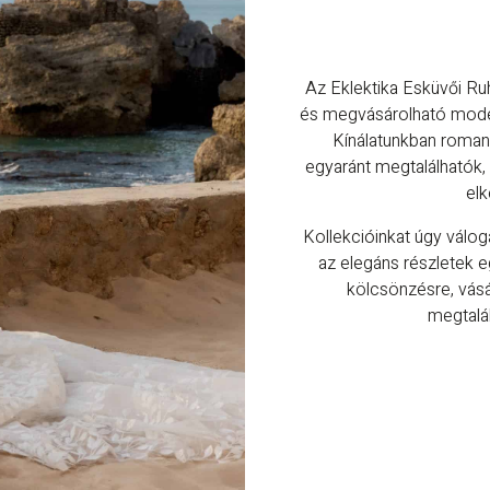
Az Eklektika Esküvői Ru
és megvásárolható model
Kínálatunkban romant
egyaránt megtalálhatók
elk
Kollekcióinkat úgy válo
az elegáns részletek e
kölcsönzésre, vás
megtalál