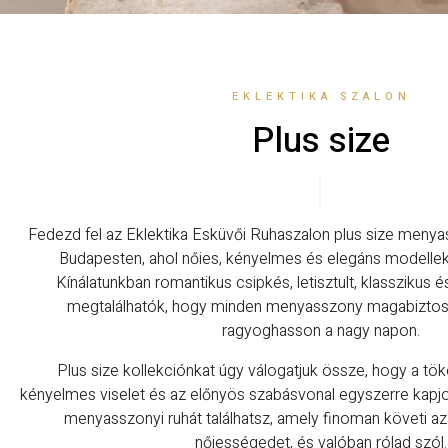
EKLEKTIKA SZALON
Plus size
Fedezd fel az Eklektika Esküvői Ruhaszalon plus size menyas
Budapesten, ahol nőies, kényelmes és elegáns modellek 
Kínálatunkban romantikus csipkés, letisztult, klasszikus
megtalálhatók, hogy minden menyasszony magabizto
ragyoghasson a nagy napon.
Plus size kollekciónkat úgy válogatjuk össze, hogy a töké
kényelmes viselet és az előnyös szabásvonal egyszerre kapjo
menyasszonyi ruhát találhatsz, amely finoman követi az 
nőiességedet, és valóban rólad szól.