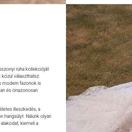
szonyi ruha kollekcióját
közül választhatsz.
 és modern fazonok is
san és önazonosan
letes illeszkedés, a
n hangsúlyt. Nálunk olyan
alakodat, kiemeli a