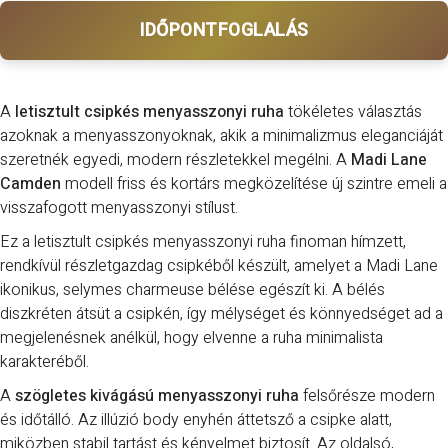
IDŐPONTFOGLALÁS
A
letisztult csipkés menyasszonyi ruha
tökéletes választás
azoknak a menyasszonyoknak, akik a minimalizmus eleganciáját
szeretnék egyedi, modern részletekkel megélni. A
Madi Lane
Camden
modell friss és kortárs megközelítése új szintre emeli a
visszafogott menyasszonyi stílust.
Ez a letisztult csipkés menyasszonyi ruha finoman hímzett,
rendkívül részletgazdag csipkéből készült, amelyet a Madi Lane
ikonikus, selymes charmeuse bélése egészít ki. A bélés
diszkréten átsüt a csipkén, így mélységet és könnyedséget ad a
megjelenésnek anélkül, hogy elvenne a ruha minimalista
karakteréből.
A
szögletes kivágású menyasszonyi ruha
felsőrésze modern
és időtálló. Az illúzió body enyhén áttetsző a csipke alatt,
miközben stabil tartást és kényelmet biztosít. Az oldalsó,