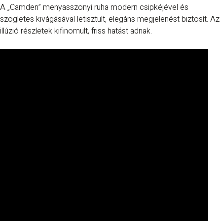
A „Camden” menyasszonyi ruha modern csipkéjével és
szögletes kivágásával letisztult, elegáns megjelenést biztosít. Az
illúzió részletek kifinomult, friss hatást adnak.