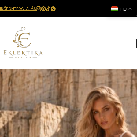
IDŐPONTFOGLALÁS
HU