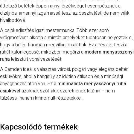
áttetsző betétek éppen annyi érzékiséget csempésznek a
dizájnba, amennyi izgalmassá teszi az összhatást, de nem válik
hivalkodóvá.
A csipkedíszítés igazi mestermunka. Több ezer apró
virágmotívum alkotja a mintát, amelyeket tudatosan helyeztek el,
hogy a bélés finoman megvillanjon alattuk. Ez a részlet teszi a
ruhát különlegessé, miközben megőrzi a
modern menyasszonyi
ruha
letisztult vonalvezetését.
A Camden ideális választás városi, polgári vagy elegáns beltéri
esküvőkre, ahol a hangsúly az időtlen stíluson és a minőségi
anyaghasználaton van. Ez a
minimalista menyasszonyi ruha
csipkével
azoknak szól, akik szeretnének kitűnni – nem
túlzással, hanem kifinomult részletekkel.
Kapcsolódó termékek