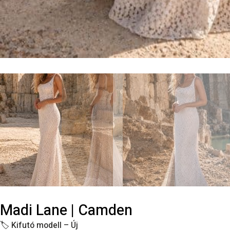
Madi Lane | Camden
🏷️
Kifutó modell – Új