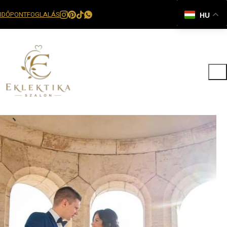
IDŐPONTFOGLALÁS
HU