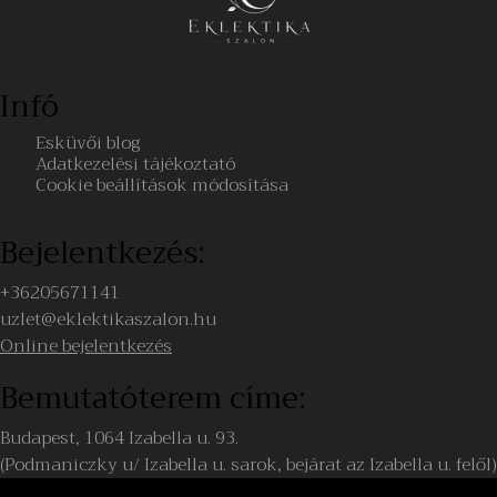
Infó
Esküvői blog
Adatkezelési tájékoztató
Cookie beállítások módosítása
Bejelentkezés:
+36205671141
uzlet@eklektikaszalon.hu
Online bejelentkezés
Bemutatóterem címe:
Budapest, 1064 Izabella u. 93.
(Podmaniczky u/ Izabella u. sarok, bejárat az Izabella u. felől)