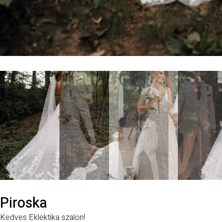
Piroska
Kedves Eklektika szalon!