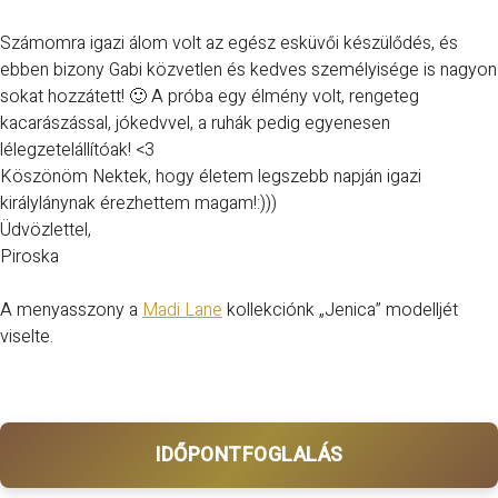
Számomra igazi álom volt az egész esküvői készülődés, és
ebben bizony Gabi közvetlen és kedves személyisége is nagyon
sokat hozzátett! 🙂 A próba egy élmény volt, rengeteg
kacarászással, jókedvvel, a ruhák pedig egyenesen
lélegzetelállítóak! <3
Köszönöm Nektek, hogy életem legszebb napján igazi
királylánynak érezhettem magam!:)))
Üdvözlettel,
Piroska
A menyasszony a
Madi Lane
kollekciónk „Jenica” modelljét
viselte.
IDŐPONTFOGLALÁS