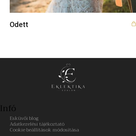
Odett
Infó
Esküvői blog
Adatkezelési tájékoztató
Cookie beállítások módosítása