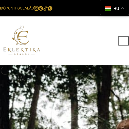
IDŐPONTFOGLALÁS
HU