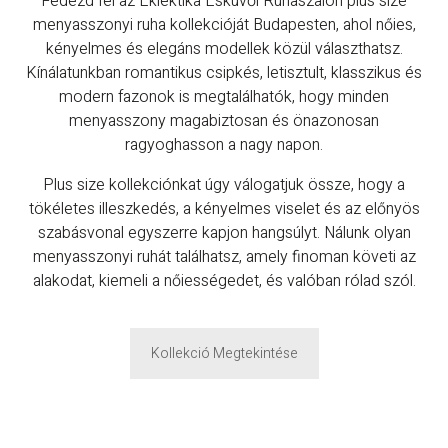
Fedezd fel az Eklektika Esküvői Ruhaszalon plus size
menyasszonyi ruha kollekcióját Budapesten, ahol nőies,
kényelmes és elegáns modellek közül választhatsz.
Kínálatunkban romantikus csipkés, letisztult, klasszikus és
modern fazonok is megtalálhatók, hogy minden
menyasszony magabiztosan és önazonosan
ragyoghasson a nagy napon.
Plus size kollekciónkat úgy válogatjuk össze, hogy a
tökéletes illeszkedés, a kényelmes viselet és az előnyös
szabásvonal egyszerre kapjon hangsúlyt. Nálunk olyan
menyasszonyi ruhát találhatsz, amely finoman követi az
alakodat, kiemeli a nőiességedet, és valóban rólad szól.
Kollekció Megtekintése