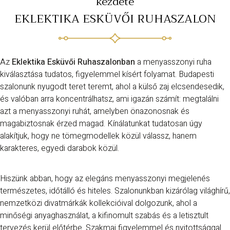
kezdete
EKLEKTIKA ESKÜVŐI RUHASZALON
Az
Eklektika Esküvői Ruhaszalonban
a menyasszonyi ruha
kiválasztása tudatos, figyelemmel kísért folyamat. Budapesti
szalonunk nyugodt teret teremt, ahol a külső zaj elcsendesedik,
és valóban arra koncentrálhatsz, ami igazán számít: megtalálni
azt a menyasszonyi ruhát, amelyben önazonosnak és
magabiztosnak érzed magad. Kínálatunkat tudatosan úgy
alakítjuk, hogy ne tömegmodellek közül válassz, hanem
karakteres, egyedi darabok közül.
Hiszünk abban, hogy az elegáns menyasszonyi megjelenés
természetes, időtálló és hiteles. Szalonunkban kizárólag világhírű,
nemzetközi divatmárkák kollekcióival dolgozunk, ahol a
minőségi anyaghasználat, a kifinomult szabás és a letisztult
tervezés kerül előtérbe. Szakmai figyelemmel és nyitottsággal