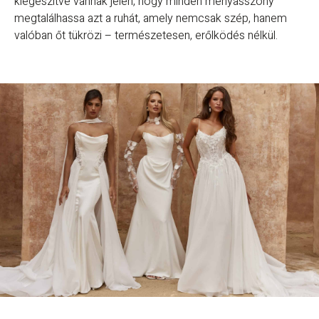
kiegészítve vannak jelen, hogy minden menyasszony
megtalálhassa azt a ruhát, amely nemcsak szép, hanem
valóban őt tükrözi – természetesen, erőlködés nélkül.