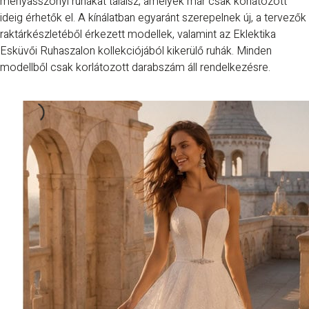
menyasszonyi ruhákat találsz, amelyek már csak korlátozott
ideig érhetők el. A kínálatban egyaránt szerepelnek új, a tervezők
raktárkészletéből érkezett modellek, valamint az Eklektika
Esküvői Ruhaszalon kollekciójából kikerülő ruhák. Minden
modellből csak korlátozott darabszám áll rendelkezésre.