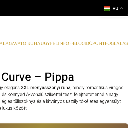
HU
ALAGAVATÓ RUHA
ÜGYFÉLINFÓ
BLOG
IDŐPONTFOGLALÁS
 Curve – Pippa
gy elegáns
XXL menyasszonyi ruha
, amely romantikus virágos
 és könnyed A-vonalú sziluettel teszi felejthetetlenné a nagy
 légies tüllszoknya és a látványos uszály tökéletes egyensúlyt
 luxus között.