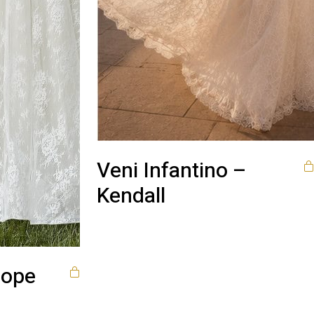
Veni Infantino –
Kendall
lope