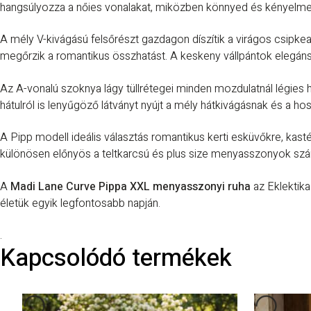
hangsúlyozza a nőies vonalakat, miközben könnyed és kényelmes v
A mély V-kivágású felsőrészt gazdagon díszítik a virágos csipke
megőrzik a romantikus összhatást. A keskeny vállpántok elegáns t
Az A-vonalú szoknya lágy tüllrétegei minden mozdulatnál légies 
hátulról is lenyűgöző látványt nyújt a mély hátkivágásnak és a ho
A Pipp modell ideális választás romantikus kerti esküvőkre, ka
különösen előnyös a teltkarcsú és plus size menyasszonyok sz
A
Madi Lane Curve Pippa XXL menyasszonyi ruha
az Eklektik
életük egyik legfontosabb napján.
.
Kapcsolódó termékek