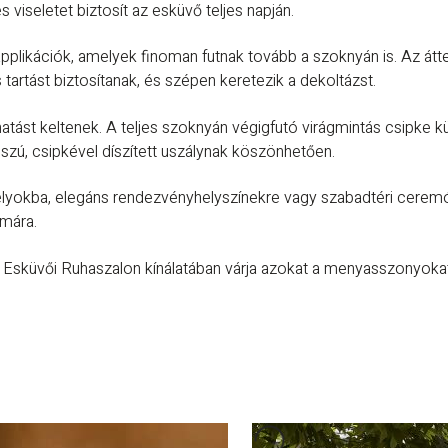
iseletet biztosít az esküvő teljes napján.
applikációk, amelyek finoman futnak tovább a szoknyán is. Az át
artást biztosítanak, és szépen keretezik a dekoltázst.
hatást keltenek. A teljes szoknyán végigfutó virágmintás csipke 
sszú, csipkével díszített uszálynak köszönhetően.
stélyokba, elegáns rendezvényhelyszínekre vagy szabadtéri cerem
ámára.
a Esküvői Ruhaszalon kínálatában várja azokat a menyasszonyoka