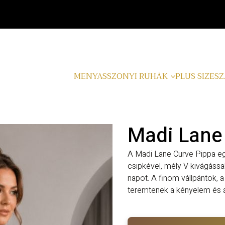
MENYASSZONYI RUHÁK
PLUS SIZE
SZ
Madi Lane
A Madi Lane Curve Pippa e
csipkével, mély V-kivágással
napot. A finom vállpántok, a
teremtenek a kényelem és a