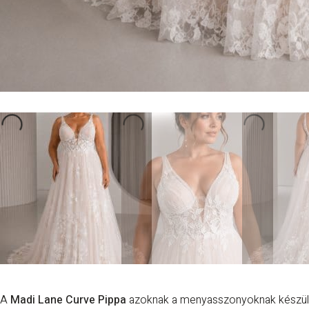
A
Madi Lane Curve Pippa
azoknak a menyasszonyoknak készült, 