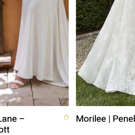
Lane –
Morilee | Pene
ott