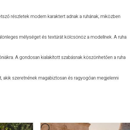
tetsző részletek modern karaktert adnak a ruhának, miközben
különleges mélységet és textúrát kölcsönöz a modellnek. A ruha
óniákra. A gondosan kialakított szabásnak köszönhetően a ruha
t, akik szeretnének magabiztosan és ragyogóan megjelenni