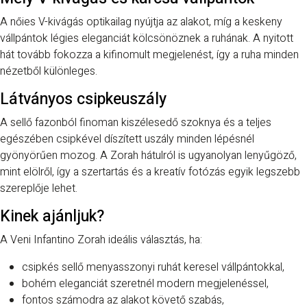
A nőies V-kivágás optikailag nyújtja az alakot, míg a keskeny
vállpántok légies eleganciát kölcsönöznek a ruhának. A nyitott
hát tovább fokozza a kifinomult megjelenést, így a ruha minden
nézetből különleges.
Látványos csipkeuszály
A sellő fazonból finoman kiszélesedő szoknya és a teljes
egészében csipkével díszített uszály minden lépésnél
gyönyörűen mozog. A Zorah hátulról is ugyanolyan lenyűgöző,
mint elölről, így a szertartás és a kreatív fotózás egyik legszebb
szereplője lehet.
Kinek ajánljuk?
A Veni Infantino Zorah ideális választás, ha:
csipkés sellő menyasszonyi ruhát keresel vállpántokkal,
bohém eleganciát szeretnél modern megjelenéssel,
fontos számodra az alakot követő szabás,