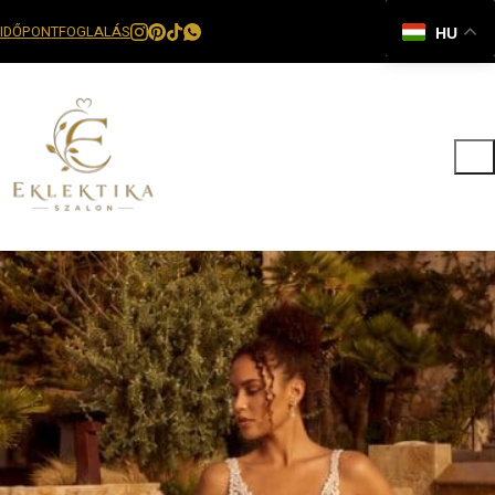
IDŐPONTFOGLALÁS
HU