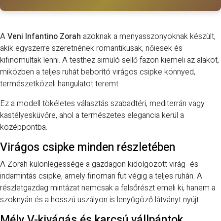
A
Veni Infantino Zorah
azoknak a menyasszonyoknak készült,
akik egyszerre szeretnének romantikusak, nőiesek és
kifinomultak lenni. A testhez simuló sellő fazon kiemeli az alakot,
miközben a teljes ruhát beborító virágos csipke könnyed,
természetközeli hangulatot teremt.
Ez a modell tökéletes választás szabadtéri, mediterrán vagy
kastélyesküvőre, ahol a természetes elegancia kerül a
középpontba.
Virágos csipke minden részletében
A Zorah különlegessége a gazdagon kidolgozott virág- és
indamintás csipke, amely finoman fut végig a teljes ruhán. A
részletgazdag mintázat nemcsak a felsőrészt emeli ki, hanem a
szoknyán és a hosszú uszályon is lenyűgöző látványt nyújt.
Mély V-kivágás és karcsú vállpántok