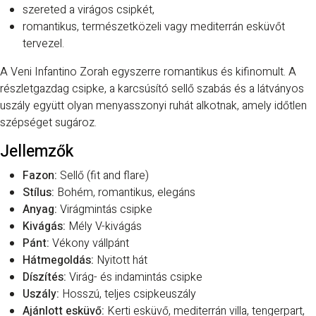
szereted a virágos csipkét,
romantikus, természetközeli vagy mediterrán esküvőt
tervezel.
A Veni Infantino Zorah egyszerre romantikus és kifinomult. A
részletgazdag csipke, a karcsúsító sellő szabás és a látványos
uszály együtt olyan menyasszonyi ruhát alkotnak, amely időtlen
szépséget sugároz.
Jellemzők
Fazon:
Sellő (fit and flare)
Stílus:
Bohém, romantikus, elegáns
Anyag:
Virágmintás csipke
Kivágás:
Mély V-kivágás
Pánt:
Vékony vállpánt
Hátmegoldás:
Nyitott hát
Díszítés:
Virág- és indamintás csipke
Uszály:
Hosszú, teljes csipkeuszály
Ajánlott esküvő:
Kerti esküvő, mediterrán villa, tengerpart,