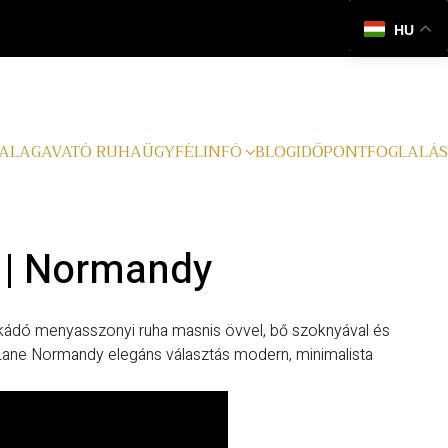
HU
ALAGAVATÓ RUHA
ÜGYFÉLINFÓ
BLOG
IDŐPONTFOGLALÁS
 | Normandy
ikádó menyasszonyi ruha masnis övvel, bő szoknyával és
 Lane Normandy elegáns választás modern, minimalista