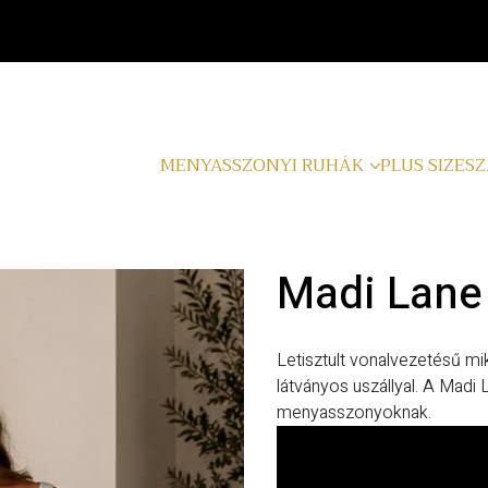
MENYASSZONYI RUHÁK
PLUS SIZE
SZ
Madi Lane
Letisztult vonalvezetésű m
látványos uszállyal. A Madi
menyasszonyoknak.