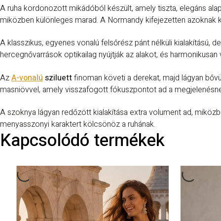
A ruha kordonozott mikádóból készült, amely tiszta, elegáns alapo
miközben különleges marad. A Normandy kifejezetten azoknak kés
A klasszikus, egyenes vonalú felsőrész pánt nélküli kialakítású,
hercegnővarrások optikailag nyújtják az alakot, és harmonikusan ve
Az
A-vonalú
sziluett
finoman követi a derekat, majd lágyan bővü
masniövvel, amely visszafogott fókuszpontot ad a megjelenésnek 
A szoknya lágyan redőzött kialakítása extra volument ad, miközbe
menyasszonyi karaktert kölcsönöz a ruhának.
Kapcsolódó termékek