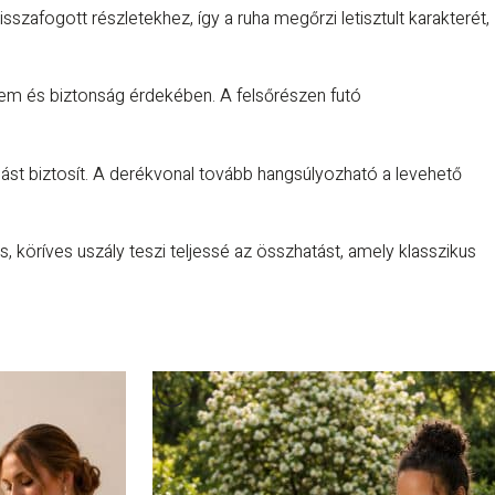
szafogott részletekhez, így a ruha megőrzi letisztult karakterét,
yelem és biztonság érdekében. A felsőrészen futó
gást biztosít. A derékvonal tovább hangsúlyozható a levehető
, köríves uszály teszi teljessé az összhatást, amely klasszikus