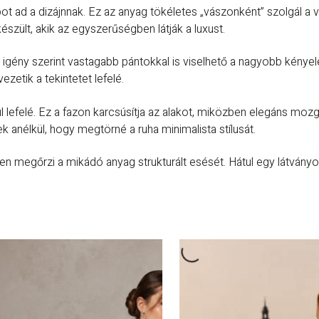
t ad a dizájnnak. Ez az anyag tökéletes „vászonként” szolgál a vis
zült, akik az egyszerűségben látják a luxust.
 de igény szerint vastagabb pántokkal is viselhető a nagyobb kén
zetik a tekintetet lefelé.
l lefelé. Ez a fazon karcsúsítja az alakot, miközben elegáns moz
anélkül, hogy megtörné a ruha minimalista stílusát.
n megőrzi a mikádó anyag strukturált esését. Hátul egy látványos