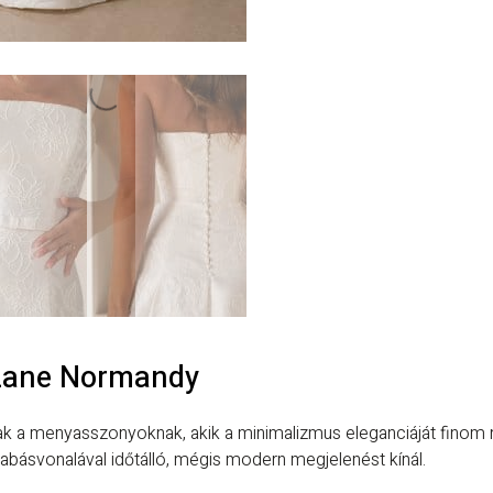
Lane Normandy
ak a menyasszonyoknak, akik a minimalizmus eleganciáját finom 
zabásvonalával időtálló, mégis modern megjelenést kínál.