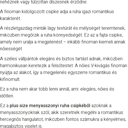
nehéznek vagy túlzottan díszesnek érződne.
A finoman kidolgozott csipke adja a ruha igazi romantikus
karakterét.
A részletgazdag minták lágy textúrát és mélységet teremtenek,
miközben megőrzik a ruha könnyedségét. Ez az a fajta csipke,
amely nem uralja a megjelenést – inkább finoman kiemeli annak
nőiességét.
A széles vállpántok elegáns és biztos tartást adnak, miközben
harmonikusan keretezik a felsőtestet. A nőies V-kivágás finoman
nyújtja az alakot, így a megjelenés egyszerre romantikus és
kifinomult.
Ez a ruha nem akar több lenni annál, ami: elegáns, nőies és
időtlen.
Ez a
plus size menyasszonyi ruha csipkéből
azoknak a
menyasszonyoknak szól, akik szeretnék megélni a romantikus
hercegnős hangulatot, miközben fontos számukra a kényelmes,
magabiztos viselet is.