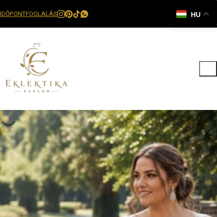
IDŐPONTFOGLALÁS
HU