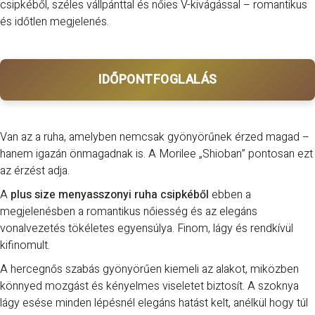
csipkéből, széles vállpánttal és nőies V-kivágással – romantikus
és időtlen megjelenés.
IDŐPONTFOGLALÁS
Van az a ruha, amelyben nemcsak gyönyörűnek érzed magad –
hanem igazán önmagadnak is. A Morilee „Shioban” pontosan ezt
az érzést adja.
A
plus size menyasszonyi ruha csipkéből
ebben a
megjelenésben a romantikus nőiesség és az elegáns
vonalvezetés tökéletes egyensúlya. Finom, lágy és rendkívül
kifinomult.
A hercegnős szabás gyönyörűen kiemeli az alakot, miközben
könnyed mozgást és kényelmes viseletet biztosít. A szoknya
lágy esése minden lépésnél elegáns hatást kelt, anélkül hogy túl